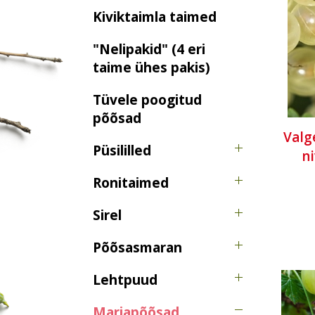
Kiviktaimla taimed
"Nelipakid" (4 eri
taime ühes pakis)
Tüvele poogitud
põõsad
Valge
Püsililled
n
Ronitaimed
Sirel
Põõsasmaran
Lehtpuud
Marjapõõsad