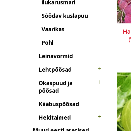
ilukarusmari
Söödav kuslapuu
Vaarikas
Ha
Pohl
Leinavormid
Lehtpõõsad
Okaspuud ja
põõsad
Kääbuspõõsad
Hekitaimed
Muud eesti aretised