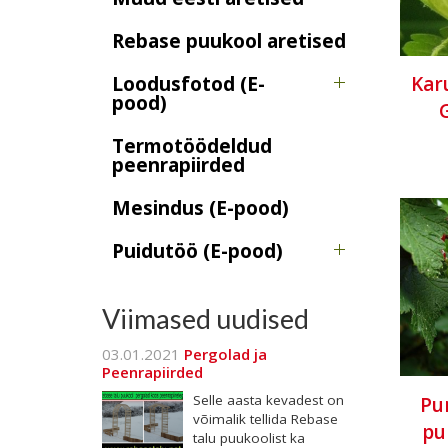
Rebase puukool aretised
Loodusfotod (E-
Kar
pood)
Termotöödeldud
peenrapiirded
Mesindus (E-pood)
Puidutöö (E-pood)
Viimased uudised
03.01.2021
Pergolad ja
Peenrapiirded
Selle aasta kevadest on
Pu
võimalik tellida Rebase
pu
talu puukoolist ka