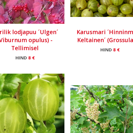
rilik lodjapuu ´Ulgen´
Karusmari ´Hinnin
(Viburnum opulus) -
Keltainen´ (Grossula
Tellimisel
HIND
8 €
HIND
8 €