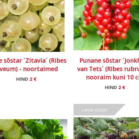
 sõstar ´Zitavia´ (Ribes
Punane sõstar ´Jonk
iveum) - noortaimed
van Tets´ (RIbes rubr
nooraim kuni 10 
HIND
2 €
HIND
2 €
Laost otsas