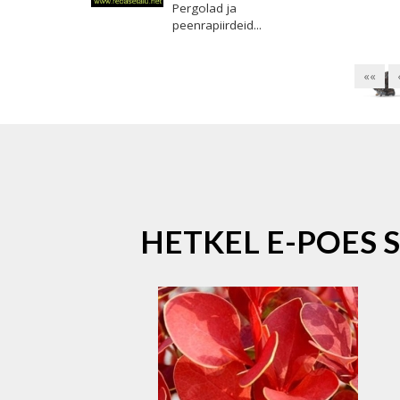
Pergolad ja
peenrapiirdeid...
««
HETKEL E-POES 