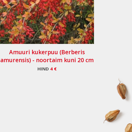
Amuuri kukerpuu (Berberis
amurensis) - noortaim kuni 20 cm
HIND
4 €