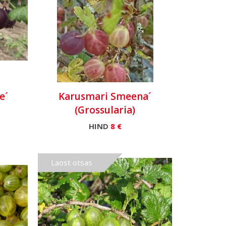
e´
Karusmari Smeena´
(Grossularia)
HIND
8 €
Laost otsas