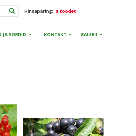
Hinnapäring:
0 toodet
D JA SORDID
KONTAKT
GALERII