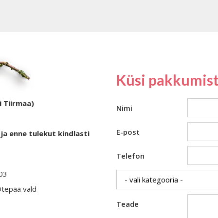
Küsi pakkumist
i Tiirmaa)
Nimi
E-post
ja enne tulekut kindlasti
Telefon
403
Otepää vald
Teade