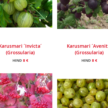
Karusmari ´Invicta´
Karusmari ´Avenit
(Grossularia)
(Grossularia)
HIND
8 €
HIND
8 €