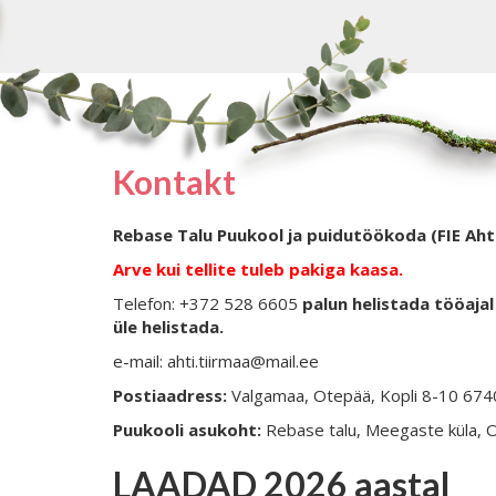
Kontakt
Rebase Talu Puukool ja puidutöökoda (FIE Aht
Arve kui tellite tuleb pakiga kaasa.
Telefon: +372 528 6605
palun helistada tööajal 
üle helistada.
e-mail: ahti.tiirmaa@mail.ee
Postiaadress:
Valgamaa, Otepää, Kopli 8-10 67
Puukooli asukoht:
Rebase talu, Meegaste küla, 
LAADAD 2026 aastal