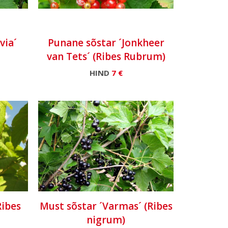
via´
Punane sõstar ´Jonkheer
van Tets´ (Ribes Rubrum)
HIND
7 €
Ribes
Must sõstar ´Varmas´ (Ribes
nigrum)