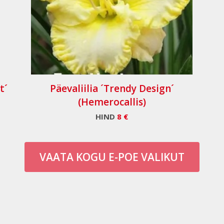
t´
Päevaliilia ´Trendy Design´
(Hemerocallis)
HIND
8 €
VAATA KOGU E-POE VALIKUT