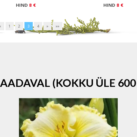
HIND
8 €
HIND
8 €
«
1
2
3
4
»
»»
SAADAVAL (KOKKU ÜLE 600