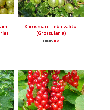
mäen
Karusmari ´Leba valitu´
ria)
(Grossularia)
HIND
8 €