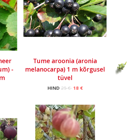
heer
Tume aroonia (aronia
um) -
melanocarpa) 1 m kõrgusel
cm
tüvel
HIND
25 €
18 €