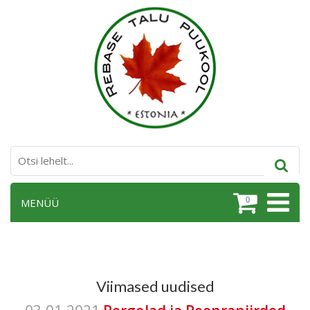
0
MENÜÜ
Viimased uudised