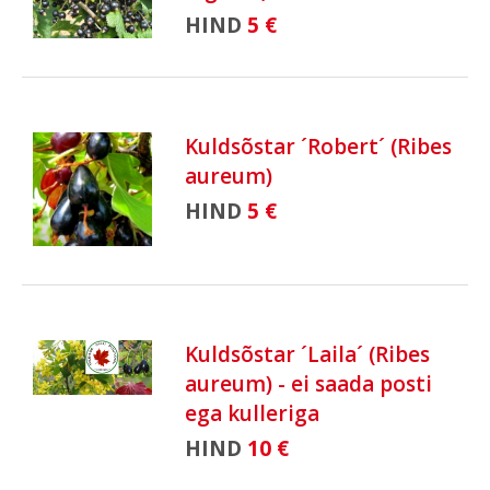
HIND
5 €
Kuldsõstar ´Robert´ (Ribes
aureum)
HIND
5 €
Kuldsõstar ´Laila´ (Ribes
aureum) - ei saada posti
ega kulleriga
HIND
10 €