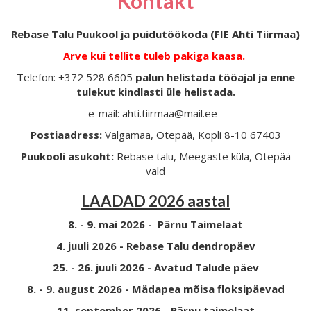
Kontakt
Rebase Talu Puukool ja puidutöökoda (FIE Ahti Tiirmaa)
Arve kui tellite tuleb pakiga kaasa.
Telefon: +372 528 6605
palun helistada tööajal ja enne
tulekut kindlasti üle helistada.
e-mail: ahti.tiirmaa@mail.ee
Postiaadress:
Valgamaa, Otepää, Kopli 8-10 67403
Puukooli asukoht:
Rebase talu, Meegaste küla, Otepää
vald
LAADAD 2026 aastal
8. - 9. mai 2026 - Pärnu Taimelaat
4. juuli 2026 - Rebase Talu dendropäev
25. - 26. juuli 2026 - Avatud Talude päev
8. - 9. august 2026 - Mädapea mõisa floksipäevad
11. september 2026 - Pärnu taimelaat