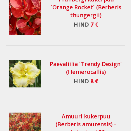
´Orange Rocket´ (Berberis
thungergii)
HIND
7 €
Päevaliilia ´Trendy Design´
(Hemerocallis)
HIND
8 €
Amuuri kukerpuu
(Berberis amurensis) -