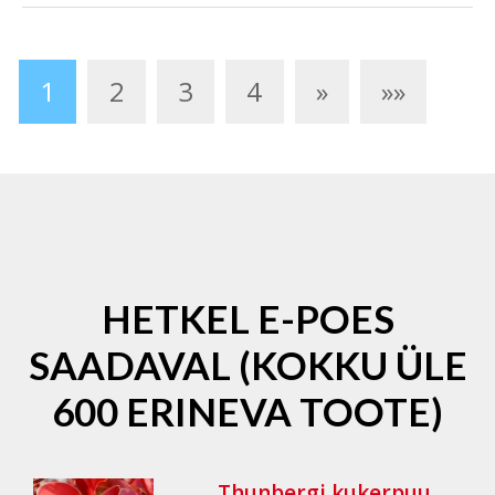
1
2
3
4
»
»»
HETKEL E-POES
SAADAVAL (KOKKU ÜLE
600 ERINEVA TOOTE)
Thunbergi kukerpuu