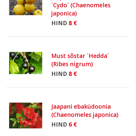
´Cydo´ (Chaenomeles
japonica)
HIND
8 €
Must sõstar ´Hedda´
(Ribes nigrum)
HIND
8 €
Jaapani ebaküdoonia
(Chaenomeles japonica)
HIND
6 €