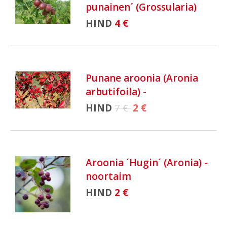
punainen´ (Grossularia)
HIND
4 €
Punane aroonia (Aronia
arbutifoila) -
HIND
7 €
2 €
Aroonia ´Hugin´ (Aronia) -
noortaim
HIND
2 €