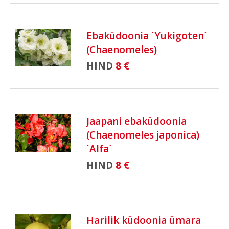
Ebaküdoonia ´Yukigoten´
(Chaenomeles)
HIND
8 €
Jaapani ebaküdoonia
(Chaenomeles japonica)
´Alfa´
HIND
8 €
Harilik küdoonia ümara