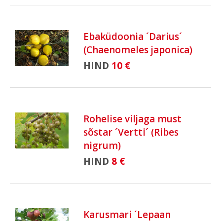
Ebaküdoonia ´Darius´
(Chaenomeles japonica)
HIND
10 €
Rohelise viljaga must
sõstar ´Vertti´ (Ribes
nigrum)
HIND
8 €
Karusmari ´Lepaan