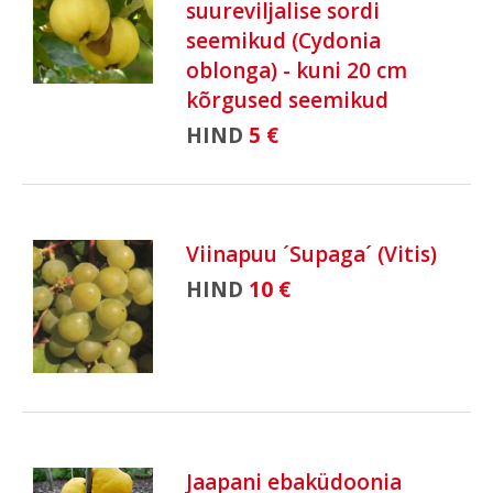
suureviljalise sordi
seemikud (Cydonia
oblonga) - kuni 20 cm
kõrgused seemikud
HIND
5 €
Viinapuu ´Supaga´ (Vitis)
HIND
10 €
Jaapani ebaküdoonia