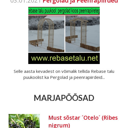
03.01.2021
Pergolad ja Peenrapiirded
Selle aasta kevadest on võimalik tellida Rebase talu
puukoolist ka Pergolad ja peenrapiirdeid...
MARJAPÕÕSAD
Must sõstar ´Otelo´ (Ribes
nigrum)