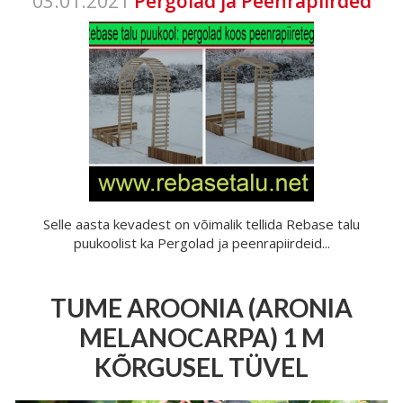
03.01.2021
Pergolad ja Peenrapiirded
Selle aasta kevadest on võimalik tellida Rebase talu
puukoolist ka Pergolad ja peenrapiirdeid...
TUME AROONIA (ARONIA
MELANOCARPA) 1 M
KÕRGUSEL TÜVEL