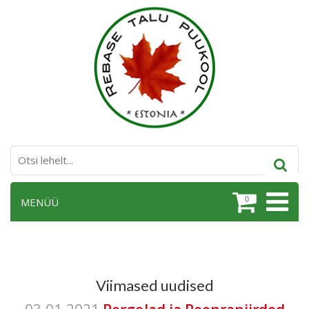
0
MENÜÜ
Viimased uudised