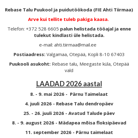
Rebase Talu Puukool ja puidutöökoda (FIE Ahti Tiirmaa)
Arve kui tellite tuleb pakiga kaasa.
Telefon: +372 528 6605
palun helistada tööajal ja enne
tulekut kindlasti üle helistada.
e-mail: ahti.tiirmaa@mail.ee
Postiaadress:
Valgamaa, Otepää, Kopli 8-10 67403
Puukooli asukoht:
Rebase talu, Meegaste küla, Otepää
vald
LAADAD 2026 aastal
8. - 9. mai 2026 - Pärnu Taimelaat
4. juuli 2026 - Rebase Talu dendropäev
25. - 26. juuli 2026 - Avatud Talude päev
8. - 9. august 2026 - Mädapea mõisa floksipäevad
11. september 2026 - Pärnu taimelaat