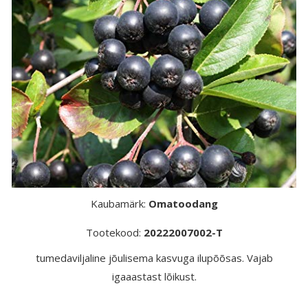
Kaubamärk:
Omatoodang
Tootekood:
20222007002-T
tumedaviljaline jõulisema kasvuga ilupõõsas. Vajab
igaaastast lõikust.