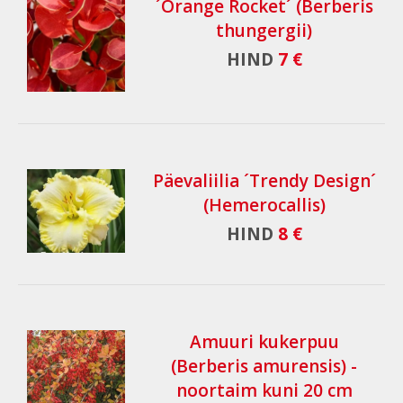
´Orange Rocket´ (Berberis
thungergii)
HIND
7 €
Päevaliilia ´Trendy Design´
(Hemerocallis)
HIND
8 €
Amuuri kukerpuu
(Berberis amurensis) -
noortaim kuni 20 cm