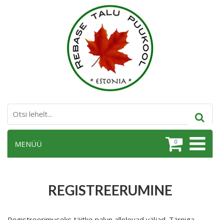
0
MENÜÜ
REGISTREERUMINE
Registreerimuseks täitke palun allolevad väljad. Tärniga