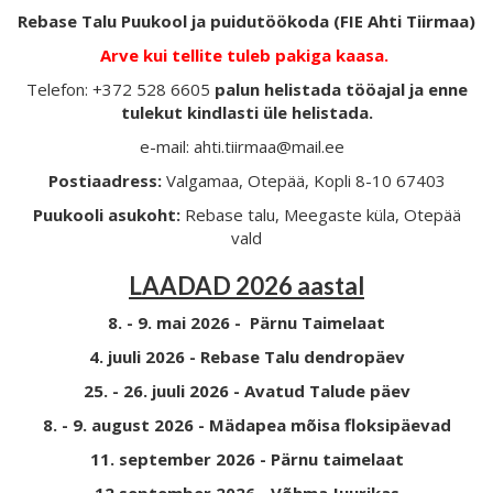
Rebase Talu Puukool ja puidutöökoda (FIE Ahti Tiirmaa)
Arve kui tellite tuleb pakiga kaasa.
Telefon: +372 528 6605
palun helistada tööajal ja enne
tulekut kindlasti üle helistada.
e-mail: ahti.tiirmaa@mail.ee
Postiaadress:
Valgamaa, Otepää, Kopli 8-10 67403
Puukooli asukoht:
Rebase talu, Meegaste küla, Otepää
vald
LAADAD 2026 aastal
8. - 9. mai 2026 - Pärnu Taimelaat
4. juuli 2026 - Rebase Talu dendropäev
25. - 26. juuli 2026 - Avatud Talude päev
8. - 9. august 2026 - Mädapea mõisa floksipäevad
11. september 2026 - Pärnu taimelaat