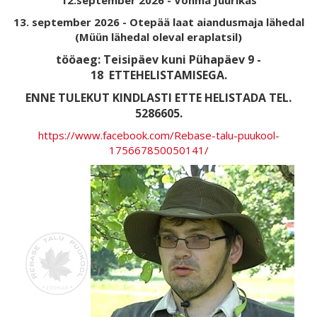
12.september 2026 - Võhma Juurikas
13. september 2026 - Otepää laat aiandusmaja lähedal
(Müün lähedal oleval eraplatsil)
tööaeg: Teisipäev kuni Pühapäev 9 -
18
ETTEHELISTAMISEGA.
ENNE TULEKUT KINDLASTI ETTE HELISTADA TEL.
5286605.
https://www.facebook.com/Rebase-talu-puukool-
175667850050141/