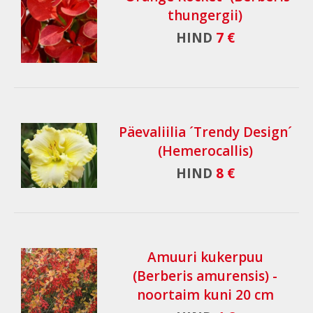
thungergii)
HIND
7 €
Päevaliilia ´Trendy Design´
(Hemerocallis)
HIND
8 €
Amuuri kukerpuu
(Berberis amurensis) -
noortaim kuni 20 cm