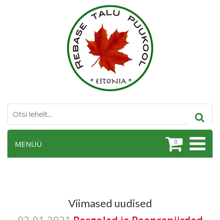
0
MENÜÜ
Viimased uudised