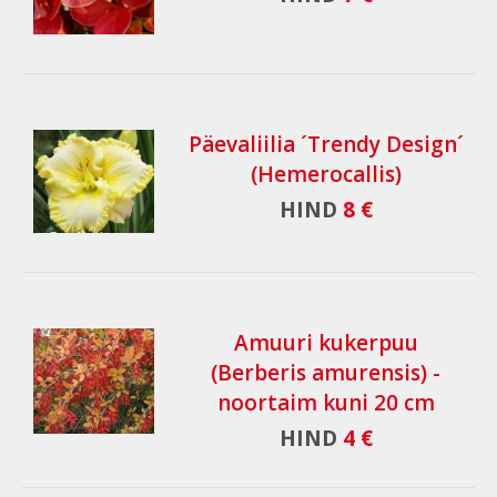
Päevaliilia ´Trendy Design´
(Hemerocallis)
HIND
8 €
Amuuri kukerpuu
(Berberis amurensis) -
noortaim kuni 20 cm
HIND
4 €