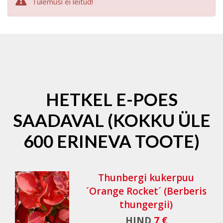
Tulemusi ei leitud!
HETKEL E-POES
SAADAVAL (KOKKU ÜLE
600 ERINEVA TOOTE)
Thunbergi kukerpuu
´Orange Rocket´ (Berberis
thungergii)
HIND
7 €