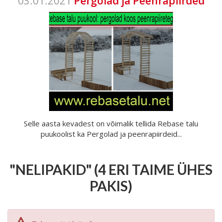
03.01.2021
Pergolad ja Peenrapiirded
Selle aasta kevadest on võimalik tellida Rebase talu
puukoolist ka Pergolad ja peenrapiirdeid...
"NELIPAKID" (4 ERI TAIME ÜHES
PAKIS)