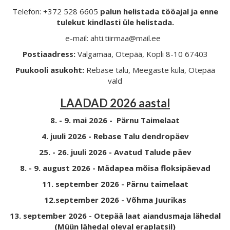
Telefon: +372 528 6605
palun helistada tööajal ja enne
tulekut kindlasti üle helistada.
e-mail: ahti.tiirmaa@mail.ee
Postiaadress:
Valgamaa, Otepää, Kopli 8-10 67403
Puukooli asukoht:
Rebase talu, Meegaste küla, Otepää
vald
LAADAD 2026 aastal
8. - 9. mai 2026 - Pärnu Taimelaat
4. juuli 2026 - Rebase Talu dendropäev
25. - 26. juuli 2026 - Avatud Talude päev
8. - 9. august 2026 - Mädapea mõisa floksipäevad
11. september 2026 - Pärnu taimelaat
12.september 2026 - Võhma Juurikas
13. september 2026 - Otepää laat aiandusmaja lähedal
(Müün lähedal oleval eraplatsil)