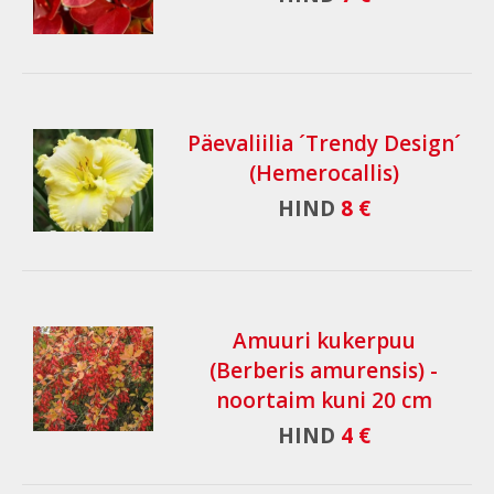
Päevaliilia ´Trendy Design´
(Hemerocallis)
HIND
8 €
Amuuri kukerpuu
(Berberis amurensis) -
noortaim kuni 20 cm
HIND
4 €