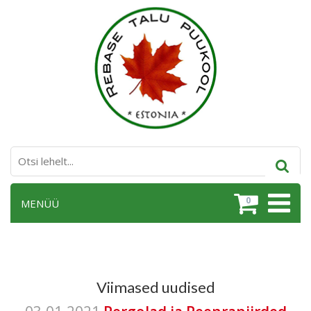
0
MENÜÜ
Viimased uudised