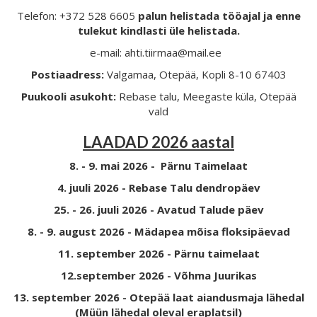
Telefon: +372 528 6605
palun helistada tööajal ja enne
tulekut kindlasti üle helistada.
e-mail: ahti.tiirmaa@mail.ee
Postiaadress:
Valgamaa, Otepää, Kopli 8-10 67403
Puukooli asukoht:
Rebase talu, Meegaste küla, Otepää
vald
LAADAD 2026 aastal
8. - 9. mai 2026 - Pärnu Taimelaat
4. juuli 2026 - Rebase Talu dendropäev
25. - 26. juuli 2026 - Avatud Talude päev
8. - 9. august 2026 - Mädapea mõisa floksipäevad
11. september 2026 - Pärnu taimelaat
12.september 2026 - Võhma Juurikas
13. september 2026 - Otepää laat aiandusmaja lähedal
(Müün lähedal oleval eraplatsil)