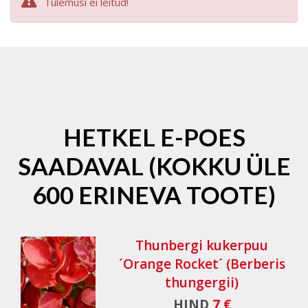
Tulemusi ei leitud!
HETKEL E-POES
SAADAVAL (KOKKU ÜLE
600 ERINEVA TOOTE)
Thunbergi kukerpuu
´Orange Rocket´ (Berberis
thungergii)
HIND
7 €