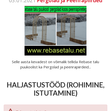
03.01.2021
Pergolad ja Peenrapiirded
Selle aasta kevadest on võimalik tellida Rebase talu
puukoolist ka Pergolad ja peenrapiirdeid...
HALJASTUSTÖÖD (ROHIMINE,
ISTUTAMINE)