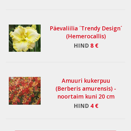
Päevaliilia ´Trendy Design´
(Hemerocallis)
HIND
8 €
Amuuri kukerpuu
(Berberis amurensis) -
noortaim kuni 20 cm
HIND
4 €