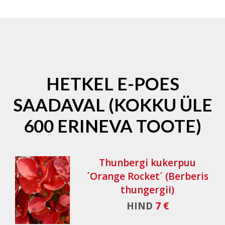
HETKEL E-POES
SAADAVAL (KOKKU ÜLE
600 ERINEVA TOOTE)
Thunbergi kukerpuu
´Orange Rocket´ (Berberis
thungergii)
HIND
7 €