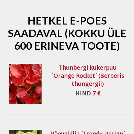
HETKEL E-POES
SAADAVAL (KOKKU ÜLE
600 ERINEVA TOOTE)
Thunbergi kukerpuu
´Orange Rocket´ (Berberis
thungergii)
HIND
7 €
Päevaliilia ´Trendy Design´