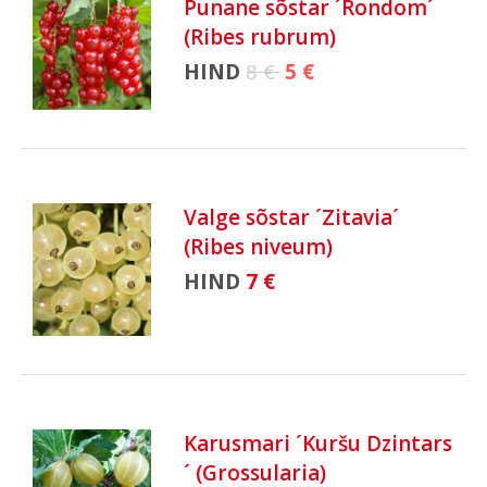
Punane sõstar ´Rondom´
(Ribes rubrum)
HIND
8 €
5 €
Valge sõstar ´Zitavia´
(Ribes niveum)
HIND
7 €
Karusmari ´Kuršu Dzintars
´ (Grossularia)