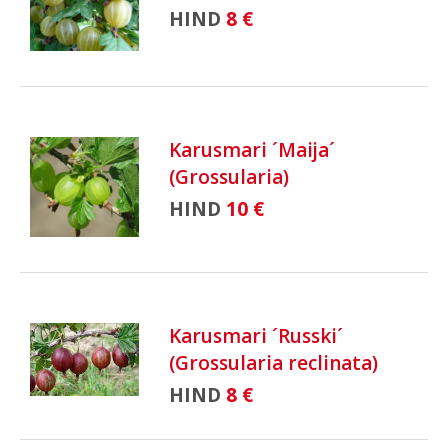
HIND
8 €
Karusmari ´Maija´
(Grossularia)
HIND
10 €
Karusmari ´Russki´
(Grossularia reclinata)
HIND
8 €