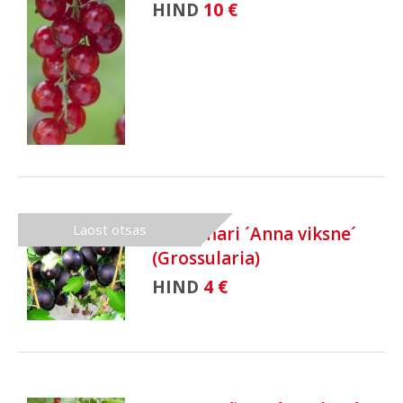
HIND
10 €
Laost otsas
Karusmari ´Anna viksne´
(Grossularia)
HIND
4 €