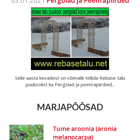
03.01.2021
Pergolad ja Peenrapiirded
Selle aasta kevadest on võimalik tellida Rebase talu
puukoolist ka Pergolad ja peenrapiirdeid...
MARJAPÕÕSAD
Tume aroonia (aronia
melanocarpa)