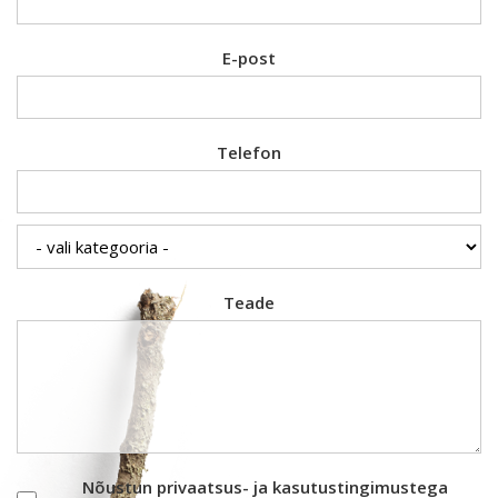
E-post
Telefon
Teade
Nõustun privaatsus- ja kasutustingimustega