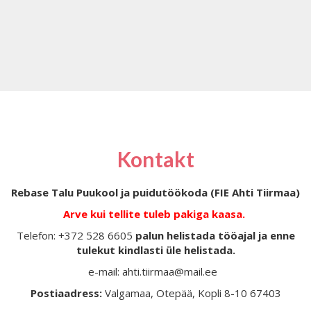
Kontakt
Rebase Talu Puukool ja puidutöökoda (FIE Ahti Tiirmaa)
Arve kui tellite tuleb pakiga kaasa.
Telefon: +372 528 6605
palun helistada tööajal ja enne
tulekut kindlasti üle helistada.
e-mail: ahti.tiirmaa@mail.ee
Postiaadress:
Valgamaa, Otepää, Kopli 8-10 67403