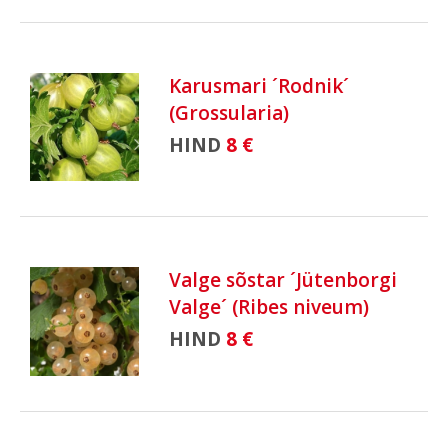
Karusmari ´Rodnik´
(Grossularia)
HIND
8 €
Valge sõstar ´Jütenborgi
Valge´ (Ribes niveum)
HIND
8 €