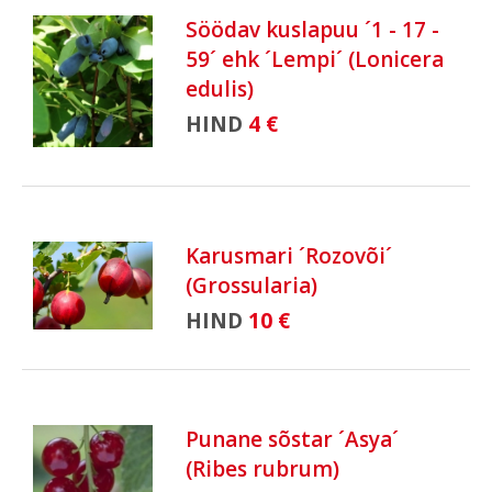
Söödav kuslapuu ´1 - 17 -
59´ ehk ´Lempi´ (Lonicera
edulis)
HIND
4 €
Karusmari ´Rozovõi´
(Grossularia)
HIND
10 €
Punane sõstar ´Asya´
(Ribes rubrum)