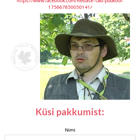
https://www.facebook.com/Rebase-talu-puukool-
175667850050141/
Küsi pakkumist:
Nimi