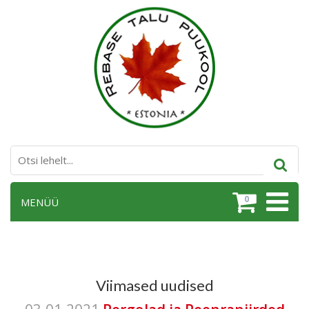
0
MENÜÜ
Viimased uudised