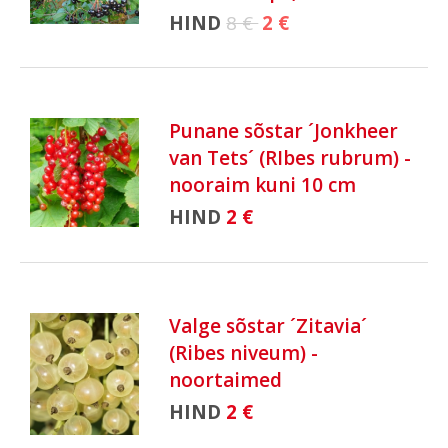
HIND
8 €
2 €
Punane sõstar ´Jonkheer
van Tets´ (RIbes rubrum) -
nooraim kuni 10 cm
HIND
2 €
Valge sõstar ´Zitavia´
(Ribes niveum) -
noortaimed
HIND
2 €