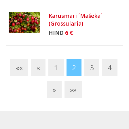
Karusmari ´Mašeka´
(Grossularia)
HIND
6 €
««
«
1
2
3
4
»
»»