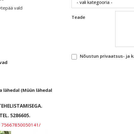
Otepää vald
Teade
Nõustun privaatsus- ja 
evad
a lähedal (Müün lähedal
EHELISTAMISEGA.
EL. 5286605.
l-175667850050141/