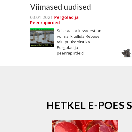
Viimased uudised
03.01.2021
Pergolad ja
Peenrapiirded
Selle aasta kevadest on
võimalik tellida Rebase
talu puukoolist ka
Pergolad ja
peenrapiirdeid...
HETKEL E-POES 