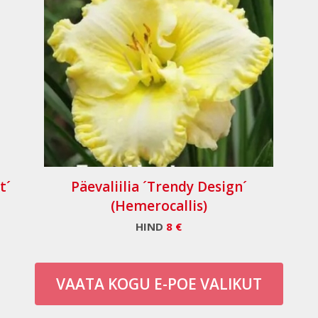
t´
Päevaliilia ´Trendy Design´
(Hemerocallis)
HIND
8 €
VAATA KOGU E-POE VALIKUT