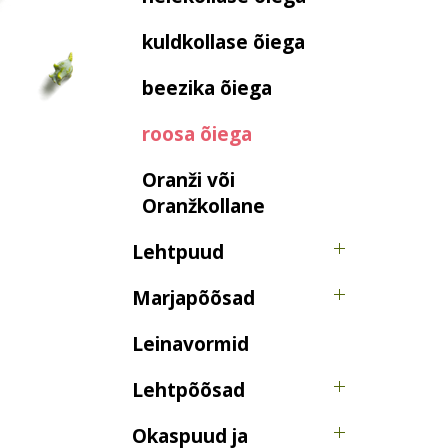
kuldkollase õiega
beezika õiega
roosa õiega
Oranži või
Oranžkollane
Lehtpuud
Marjapõõsad
Leinavormid
Lehtpõõsad
Okaspuud ja