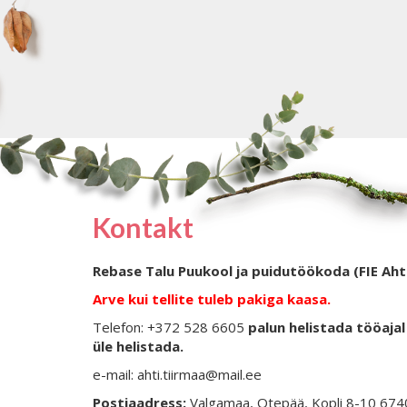
Kontakt
Rebase Talu Puukool ja puidutöökoda (FIE Aht
Arve kui tellite tuleb pakiga kaasa.
Telefon: +372 528 6605
palun helistada tööajal 
üle helistada.
e-mail: ahti.tiirmaa@mail.ee
Postiaadress:
Valgamaa, Otepää, Kopli 8-10 67