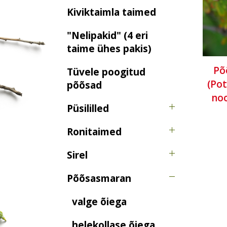
Kiviktaimla taimed
"Nelipakid" (4 eri
taime ühes pakis)
Põ
Tüvele poogitud
(Pot
põõsad
noo
Püsililled
Ronitaimed
Sirel
Põõsasmaran
valge õiega
helekollase õiega