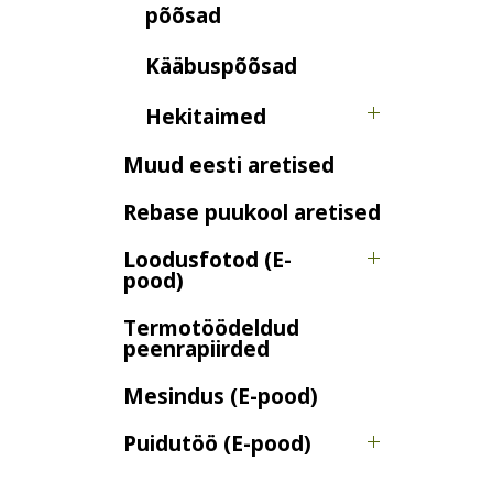
põõsad
Kääbuspõõsad
Hekitaimed
Muud eesti aretised
Rebase puukool aretised
Loodusfotod (E-
pood)
Termotöödeldud
peenrapiirded
Mesindus (E-pood)
Puidutöö (E-pood)