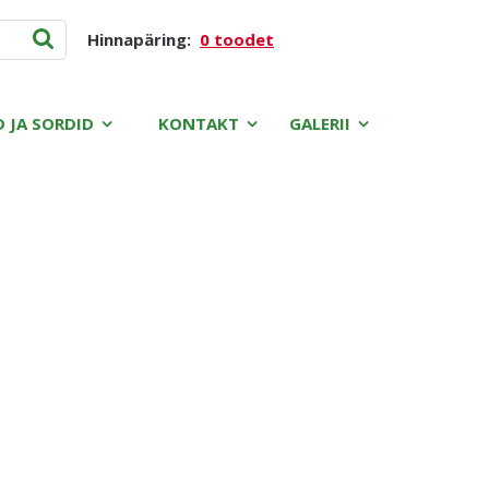
Hinnapäring:
0 toodet
D JA SORDID
KONTAKT
GALERII