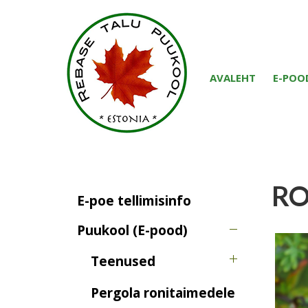
AVALEHT
E-POO
RO
E-poe tellimisinfo
Puukool (E-pood)
Teenused
Pergola ronitaimedele