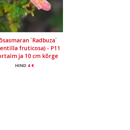
õsasmaran ´Radbuza´
entilla fruticosa) - P11
rtaim ja 10 cm kõrge
HIND
4 €