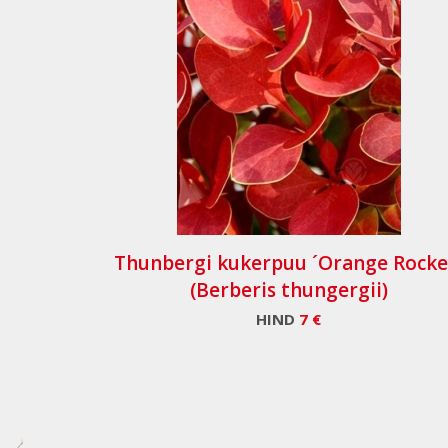
Thunbergi kukerpuu ´Orange Rocke
(Berberis thungergii)
HIND
7 €