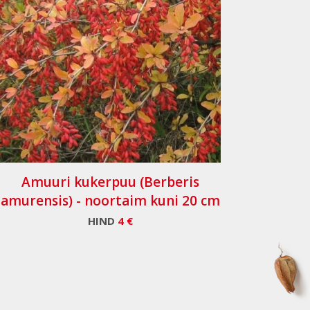
Amuuri kukerpuu (Berberis
amurensis) - noortaim kuni 20 cm
HIND
4 €