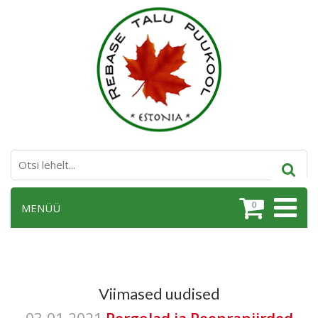
0
MENÜÜ
Viimased uudised