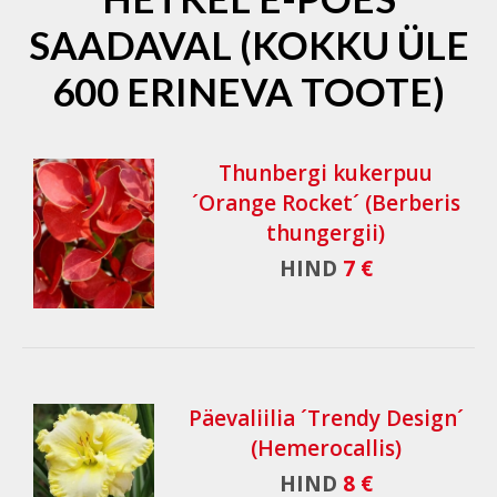
SAADAVAL (KOKKU ÜLE
600 ERINEVA TOOTE)
Thunbergi kukerpuu
´Orange Rocket´ (Berberis
thungergii)
HIND
7 €
Päevaliilia ´Trendy Design´
(Hemerocallis)
HIND
8 €