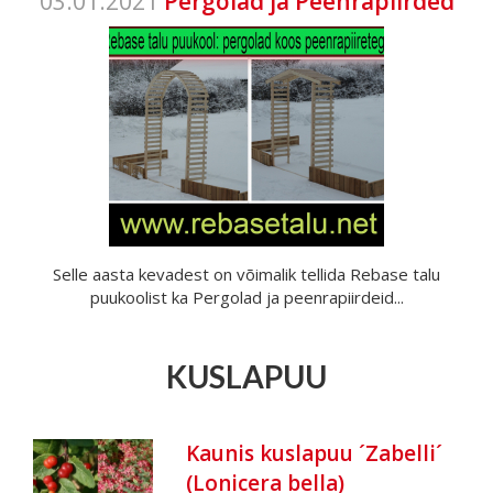
03.01.2021
Pergolad ja Peenrapiirded
Selle aasta kevadest on võimalik tellida Rebase talu
puukoolist ka Pergolad ja peenrapiirdeid...
KUSLAPUU
Kaunis kuslapuu ´Zabelli´
(Lonicera bella)