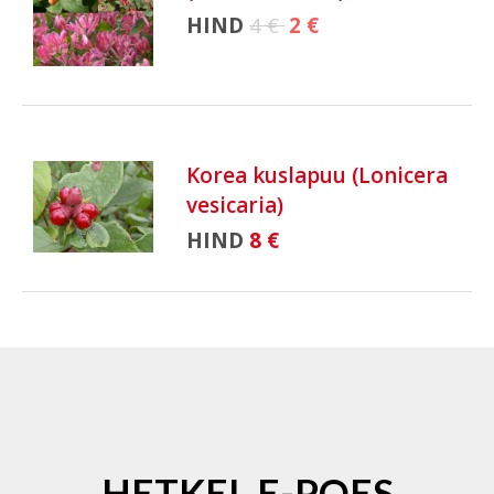
HIND
4 €
2 €
Korea kuslapuu (Lonicera
vesicaria)
HIND
8 €
HETKEL E-POES