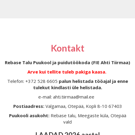
Kontakt
Rebase Talu Puukool ja puidutöökoda (FIE Ahti Tiirmaa)
Arve kui tellite tuleb pakiga kaasa.
Telefon: +372 528 6605
palun helistada tööajal ja enne
tulekut kindlasti üle helistada.
e-mail: ahti.tiirmaa@mail.ee
Postiaadress:
Valgamaa, Otepää, Kopli 8-10 67403
Puukooli asukoht:
Rebase talu, Meegaste küla, Otepää
vald
LAADAD 2026 aastal