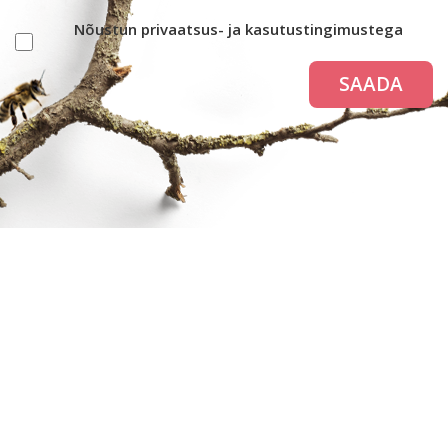
Nõustun privaatsus- ja kasutustingimustega
SAADA