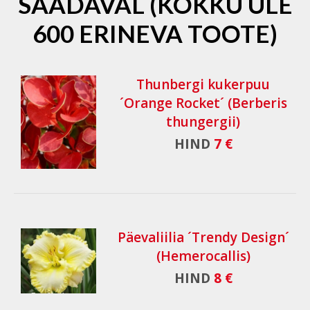
SAADAVAL (KOKKU ÜLE
600 ERINEVA TOOTE)
Thunbergi kukerpuu
´Orange Rocket´ (Berberis
thungergii)
HIND
7 €
Päevaliilia ´Trendy Design´
(Hemerocallis)
HIND
8 €