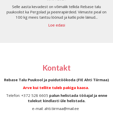
Selle aasta kevadest on võimalik tellida Rebase talu
puukoolist ka Pergolad ja peenrapiirdeid. Viimaste peal on
100 kg mees tantsu löönud ja katki pole läinud...
Loe edasi
Kontakt
Rebase Talu Puukool ja puidutöökoda (FIE Ahti Tiirmaa)
Arve kui tellite tuleb pakiga kaasa.
Telefon: +372 528 6605
palun helistada tööajal ja enne
tulekut kindlasti üle helistada.
e-mail: ahti.tiirmaa@mail.ee