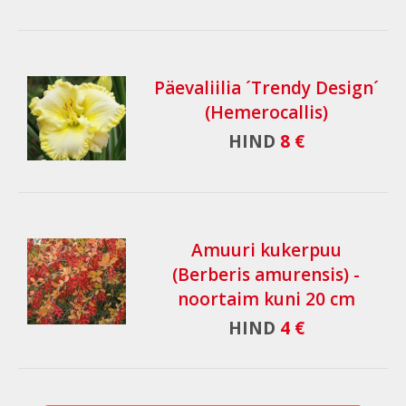
Päevaliilia ´Trendy Design´
(Hemerocallis)
HIND
8 €
Amuuri kukerpuu
(Berberis amurensis) -
noortaim kuni 20 cm
HIND
4 €