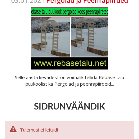
03.01.2021
Pergolad ja Peenrapiirded
Selle aasta kevadest on võimalik tellida Rebase talu
puukoolist ka Pergolad ja peenrapiirdeid...
SIDRUNVÄÄNDIK
Tulemusi ei leitud!