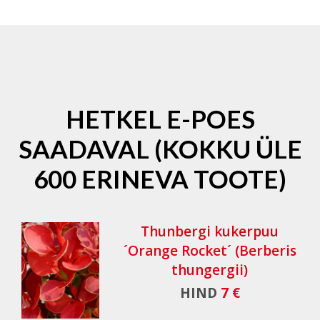
HETKEL E-POES
SAADAVAL (KOKKU ÜLE
600 ERINEVA TOOTE)
Thunbergi kukerpuu
´Orange Rocket´ (Berberis
thungergii)
HIND
7 €