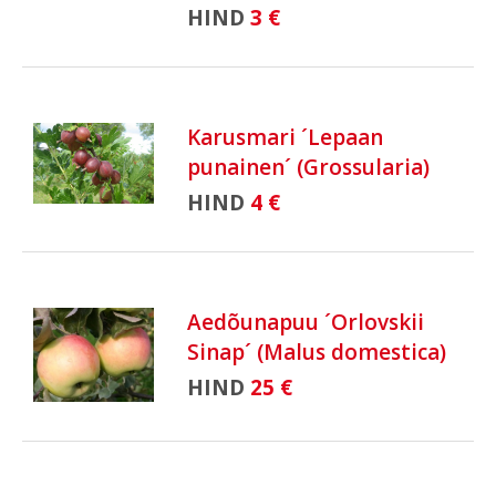
HIND
3 €
Karusmari ´Lepaan
punainen´ (Grossularia)
HIND
4 €
Aedõunapuu ´Orlovskii
Sinap´ (Malus domestica)
HIND
25 €