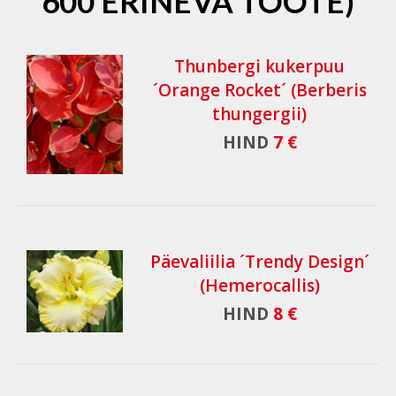
600 ERINEVA TOOTE)
Thunbergi kukerpuu
´Orange Rocket´ (Berberis
thungergii)
HIND
7 €
Päevaliilia ´Trendy Design´
(Hemerocallis)
HIND
8 €