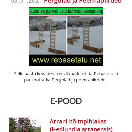
03.01.2021
Pergolad ja Peenrapiirded
Selle aasta kevadest on võimalik tellida Rebase talu
puukoolist ka Pergolad ja peenrapiirdeid...
E-POOD
Arrani hõlmpihlakas
(Hedlundia arranensis)