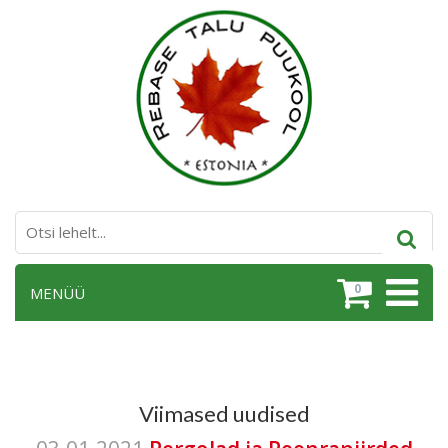
0
MENÜÜ
Viimased uudised