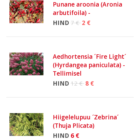
Punane aroonia (Aronia
arbutifoila) -
HIND
7 €
2 €
Aedhortensia ´Fire Light´
(Hyrdangea paniculata) -
Tellimisel
HIND
12 €
8 €
Hiigelelupuu ´Zebrina´
(Thuja Plicata)
HIND
6 €