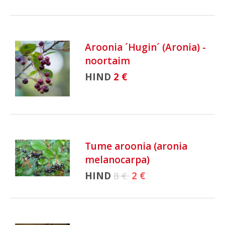
Aroonia ´Hugin´ (Aronia) -
noortaim
HIND
2 €
Tume aroonia (aronia
melanocarpa)
HIND
8 €
2 €