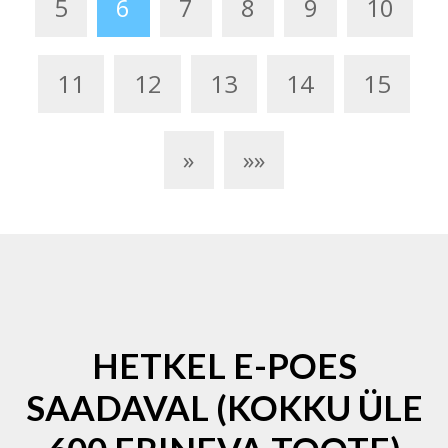
5
6
7
8
9
10
11
12
13
14
15
»
»»
HETKEL E-POES
SAADAVAL (KOKKU ÜLE