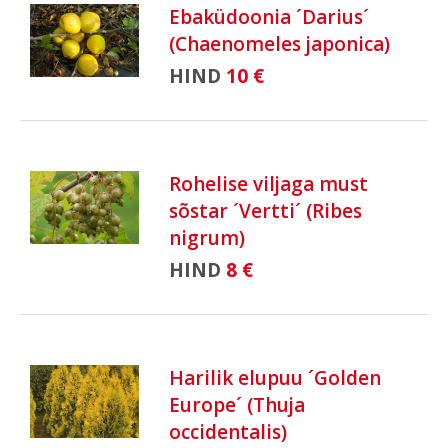
Ebaküdoonia ´Darius´
(Chaenomeles japonica)
HIND
10 €
Rohelise viljaga must
sõstar ´Vertti´ (Ribes
nigrum)
HIND
8 €
Harilik elupuu ´Golden
Europe´ (Thuja
occidentalis)