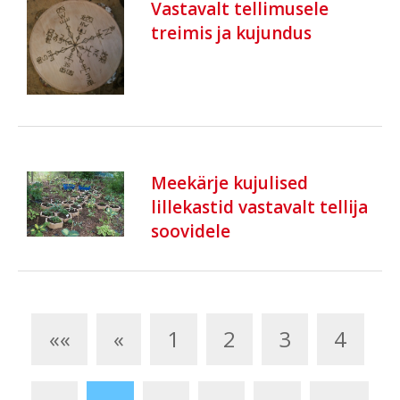
Vastavalt tellimusele
treimis ja kujundus
Meekärje kujulised
lillekastid vastavalt tellija
soovidele
««
«
1
2
3
4