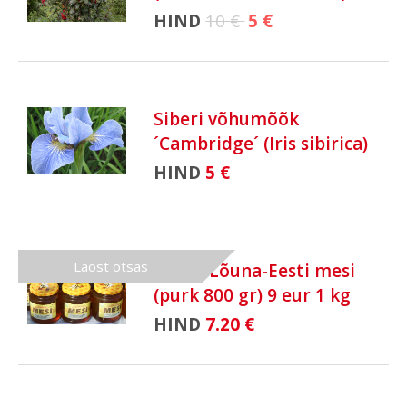
HIND
10 €
5 €
Siberi võhumõõk
´Cambridge´ (Iris sibirica)
HIND
5 €
Laost otsas
Puhas Lõuna-Eesti mesi
(purk 800 gr) 9 eur 1 kg
HIND
7.20 €