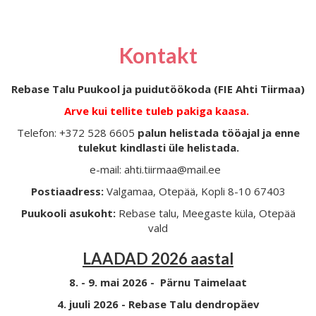
Kontakt
Rebase Talu Puukool ja puidutöökoda (FIE Ahti Tiirmaa)
Arve kui tellite tuleb pakiga kaasa.
Telefon: +372 528 6605
palun helistada tööajal ja enne
tulekut kindlasti üle helistada.
e-mail: ahti.tiirmaa@mail.ee
Postiaadress:
Valgamaa, Otepää, Kopli 8-10 67403
Puukooli asukoht:
Rebase talu, Meegaste küla, Otepää
vald
LAADAD 2026 aastal
8. - 9. mai 2026 - Pärnu Taimelaat
4. juuli 2026 - Rebase Talu dendropäev