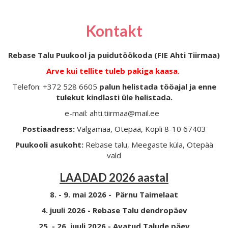
Kontakt
Rebase Talu Puukool ja puidutöökoda (FIE Ahti Tiirmaa)
Arve kui tellite tuleb pakiga kaasa.
Telefon: +372 528 6605
palun helistada tööajal ja enne
tulekut kindlasti üle helistada.
e-mail: ahti.tiirmaa@mail.ee
Postiaadress:
Valgamaa, Otepää, Kopli 8-10 67403
Puukooli asukoht:
Rebase talu, Meegaste küla, Otepää
vald
LAADAD 2026 aastal
8. - 9. mai 2026 - Pärnu Taimelaat
4. juuli 2026 - Rebase Talu dendropäev
25. - 26. juuli 2026 - Avatud Talude päev