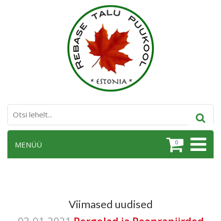
0
MENÜÜ
Viimased uudised