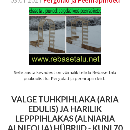
03.01.2021
Pergolad ja Peenrapiirded
Selle aasta kevadest on võimalik tellida Rebase talu
puukoolist ka Pergolad ja peenrapiirdeid...
VALGE TUHKPIHLAKA (ARIA
EDULIS) JA HARILIK
LEPPPIHLAKAS (ALNIARIA
ALNIFOLIA) HÜBRIID - KUNI 70