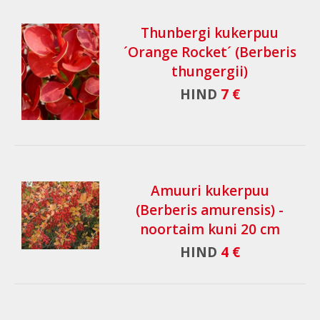
Thunbergi kukerpuu
´Orange Rocket´ (Berberis
thungergii)
HIND
7 €
Amuuri kukerpuu
(Berberis amurensis) -
noortaim kuni 20 cm
HIND
4 €