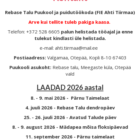
Rebase Talu Puukool ja puidutöökoda (FIE Ahti Tiirmaa)
Arve kui tellite tuleb pakiga kaasa.
Telefon: +372 528 6605
palun helistada tööajal ja enne
tulekut kindlasti üle helistada.
e-mail: ahti.tiirmaa@mail.ee
Postiaadress:
Valgamaa, Otepää, Kopli 8-10 67403
Puukooli asukoht:
Rebase talu, Meegaste küla, Otepää
vald
LAADAD 2026 aastal
8. - 9. mai 2026 - Pärnu Taimelaat
4. juuli 2026 - Rebase Talu dendropäev
25. - 26. juuli 2026 - Avatud Talude päev
8. - 9. august 2026 - Mädapea mõisa floksipäevad
11. september 2026 - Pärnu taimelaat