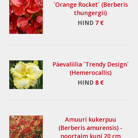
´Orange Rocket´ (Berberis
thungergii)
HIND
7 €
Päevaliilia ´Trendy Design´
(Hemerocallis)
HIND
8 €
Amuuri kukerpuu
(Berberis amurensis) -
noortaim kuni 20 cm