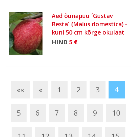
Aed õunapuu ´Gustav
Besta´ (Malus domestica) -
kuni 50 cm kõrge okulaat
HIND
5 €
««
«
1
2
3
4
5
6
7
8
9
10
11
12
13
14
15