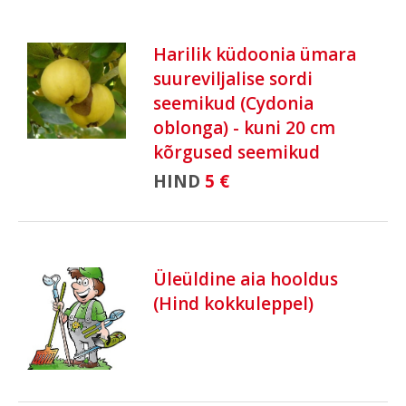
Harilik küdoonia ümara
suureviljalise sordi
seemikud (Cydonia
oblonga) - kuni 20 cm
kõrgused seemikud
HIND
5 €
Üleüldine aia hooldus
(Hind kokkuleppel)