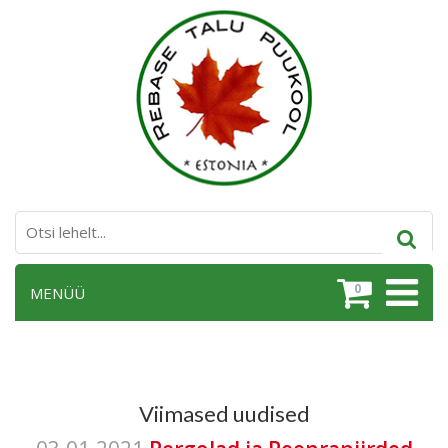
0
MENÜÜ
Viimased uudised