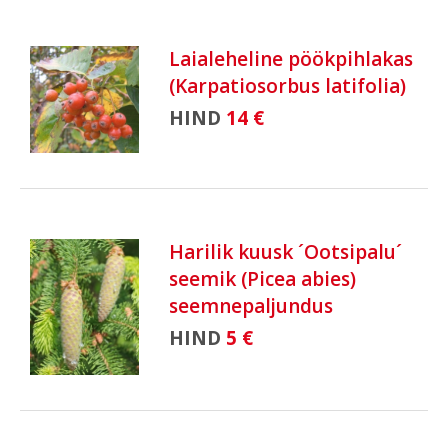
Laialeheline pöökpihlakas
(Karpatiosorbus latifolia)
HIND
14 €
Harilik kuusk ´Ootsipalu´
seemik (Picea abies)
seemnepaljundus
HIND
5 €