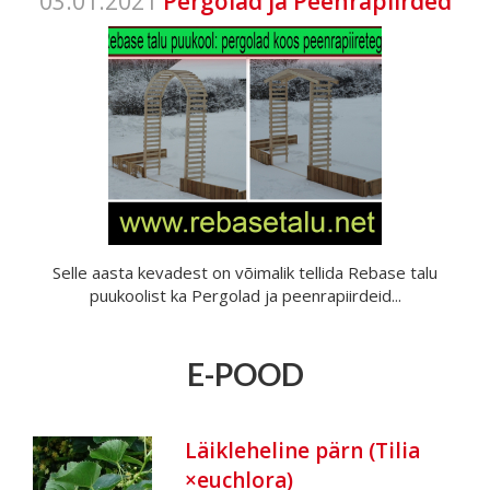
03.01.2021
Pergolad ja Peenrapiirded
Selle aasta kevadest on võimalik tellida Rebase talu
puukoolist ka Pergolad ja peenrapiirdeid...
E-POOD
Läikleheline pärn (Tilia
×euchlora)