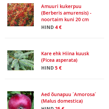
Amuuri kukerpuu
(Berberis amurensis) -
noortaim kuni 20 cm
HIND
4 €
Kare ehk Hiina kuusk
(Picea asperata)
HIND
5 €
Aed õunapuu ´Amorosa´
(Malus domestica)
HIND
25 €