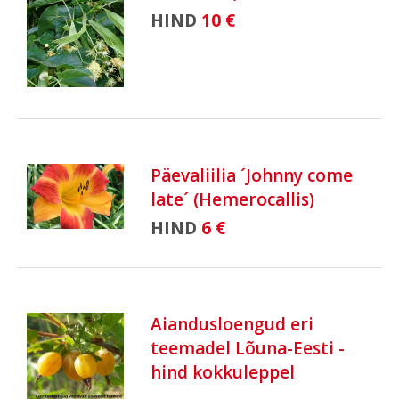
HIND
10 €
Päevaliilia ´Johnny come
late´ (Hemerocallis)
HIND
6 €
Aiandusloengud eri
teemadel Lõuna-Eesti -
hind kokkuleppel