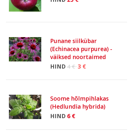
Punane siilkübar
(Echinacea purpurea) -
väiksed noortaimed
HIND
4 €
3 €
Soome hõlmpihlakas
(Hedlundia hybrida)
HIND
6 €