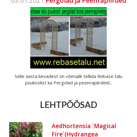
03.01.2021
Pergolad ja Peenrapiirded
Selle aasta kevadest on võimalik tellida Rebase talu
puukoolist ka Pergolad ja peenrapiirdeid...
LEHTPÕÕSAD
Aedhortensia ´Magical
Fire´(Hydrangea