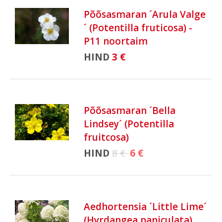
Põõsasmaran ´Arula Valge
´ (Potentilla fruticosa) -
P11 noortaim
HIND
3 €
Põõsasmaran ´Bella
Lindsey´ (Potentilla
fruitcosa)
HIND
8 €
6 €
Aedhortensia ´Little Lime´
(Hyrdangea paniculata)