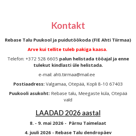
Kontakt
Rebase Talu Puukool ja puidutöökoda (FIE Ahti Tiirmaa)
Arve kui tellite tuleb pakiga kaasa.
Telefon: +372 528 6605
palun helistada tööajal ja enne
tulekut kindlasti üle helistada.
e-mail: ahti.tiirmaa@mail.ee
Postiaadress:
Valgamaa, Otepää, Kopli 8-10 67403
Puukooli asukoht:
Rebase talu, Meegaste küla, Otepää
vald
LAADAD 2026 aastal
8. - 9. mai 2026 - Pärnu Taimelaat
4. juuli 2026 - Rebase Talu dendropäev