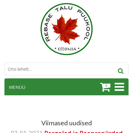
0
MENÜÜ
Viimased uudised