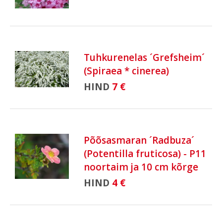
Tuhkurenelas ´Grefsheim´
(Spiraea * cinerea)
HIND
7 €
Põõsasmaran ´Radbuza´
(Potentilla fruticosa) - P11
noortaim ja 10 cm kõrge
HIND
4 €