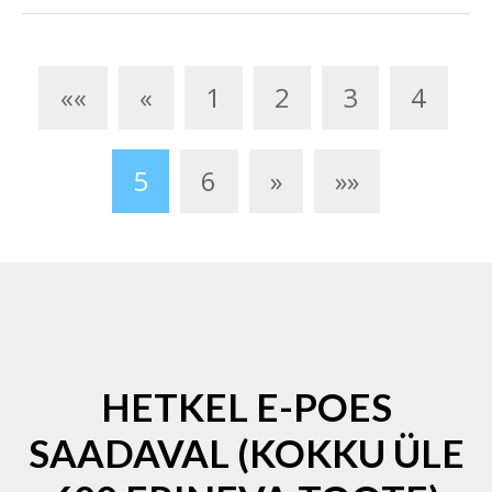
««
«
1
2
3
4
5
6
»
»»
HETKEL E-POES
SAADAVAL (KOKKU ÜLE