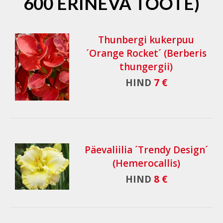
600 ERINEVA TOOTE)
Thunbergi kukerpuu
´Orange Rocket´ (Berberis
thungergii)
HIND
7 €
Päevaliilia ´Trendy Design´
(Hemerocallis)
HIND
8 €