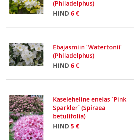
(Philadelphus)
HIND
6 €
Ebajasmiin ´Watertonii´
(Philadelphus)
HIND
6 €
Kaseleheline enelas ´Pink
Sparkler´ (Spiraea
betulifolia)
HIND
5 €