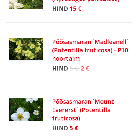
HIND
15 €
Põõsasmaran ´Madleanell´
(Potentilla fruticosa) - P10
noortaim
HIND
5 €
2 €
Põõsasmaran ´Mount
Evererst´ (Potentilla
fruticosa)
HIND
5 €