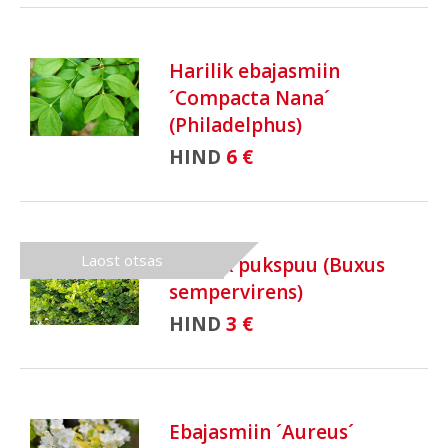
Harilik ebajasmiin
´Compacta Nana´
(Philadelphus)
HIND
6 €
Laost otsas
Harilik pukspuu (Buxus
sempervirens)
HIND
3 €
Ebajasmiin ´Aureus´