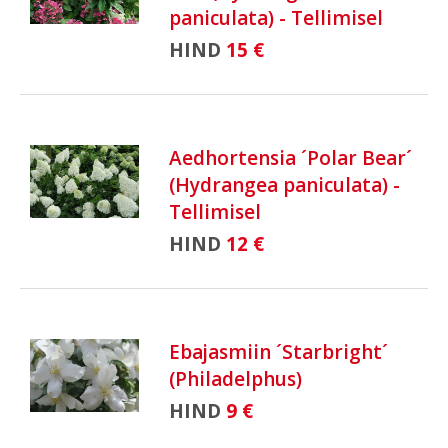
paniculata) - Tellimisel
HIND
15 €
Aedhortensia ´Polar Bear´
(Hydrangea paniculata) -
Tellimisel
HIND
12 €
Ebajasmiin ´Starbright´
(Philadelphus)
HIND
9 €