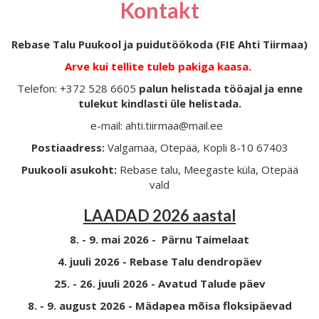
Kontakt
Rebase Talu Puukool ja puidutöökoda (FIE Ahti Tiirmaa)
Arve kui tellite tuleb pakiga kaasa.
Telefon: +372 528 6605
palun helistada tööajal ja enne
tulekut kindlasti üle helistada.
e-mail: ahti.tiirmaa@mail.ee
Postiaadress:
Valgamaa, Otepää, Kopli 8-10 67403
Puukooli asukoht:
Rebase talu, Meegaste küla, Otepää
vald
LAADAD 2026 aastal
8. - 9. mai 2026 - Pärnu Taimelaat
4. juuli 2026 - Rebase Talu dendropäev
25. - 26. juuli 2026 - Avatud Talude päev
8. - 9. august 2026 - Mädapea mõisa floksipäevad