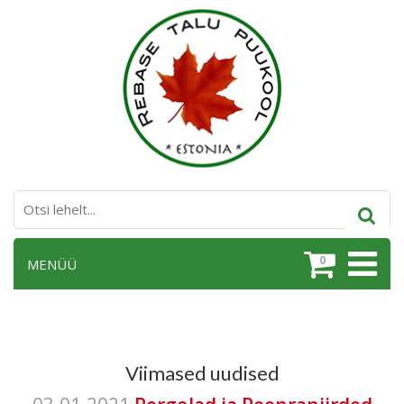
0
MENÜÜ
Viimased uudised