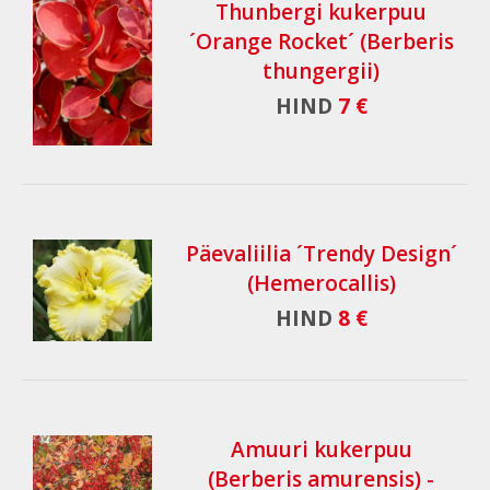
Thunbergi kukerpuu
´Orange Rocket´ (Berberis
thungergii)
HIND
7 €
Päevaliilia ´Trendy Design´
(Hemerocallis)
HIND
8 €
Amuuri kukerpuu
(Berberis amurensis) -