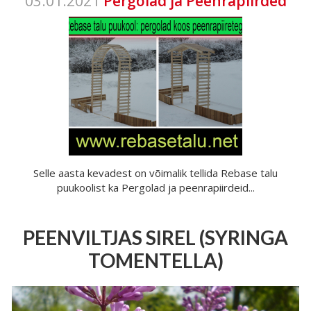
03.01.2021
Pergolad ja Peenrapiirded
Selle aasta kevadest on võimalik tellida Rebase talu
puukoolist ka Pergolad ja peenrapiirdeid...
PEENVILTJAS SIREL (SYRINGA
TOMENTELLA)