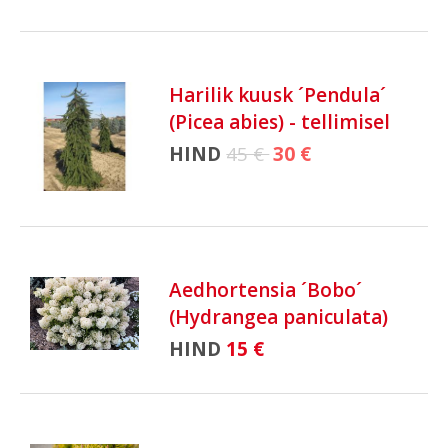
Harilik kuusk ´Pendula´
(Picea abies) - tellimisel
HIND
45 €
30 €
Aedhortensia ´Bobo´
(Hydrangea paniculata)
HIND
15 €