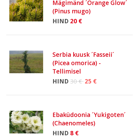
Mägimänd ´Orange Glow´
(Pinus mugo)
HIND
20 €
Serbia kuusk ´Fasseii´
(Picea omorica) -
Tellimisel
HIND
30 €
25 €
Ebaküdoonia ´Yukigoten´
(Chaenomeles)
HIND
8 €