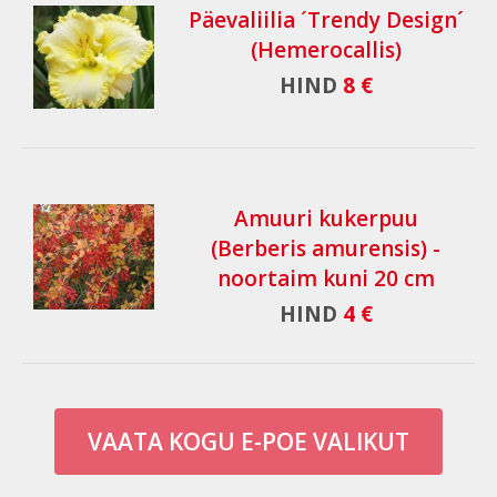
Päevaliilia ´Trendy Design´
(Hemerocallis)
HIND
8 €
Amuuri kukerpuu
(Berberis amurensis) -
noortaim kuni 20 cm
HIND
4 €
VAATA KOGU E-POE VALIKUT