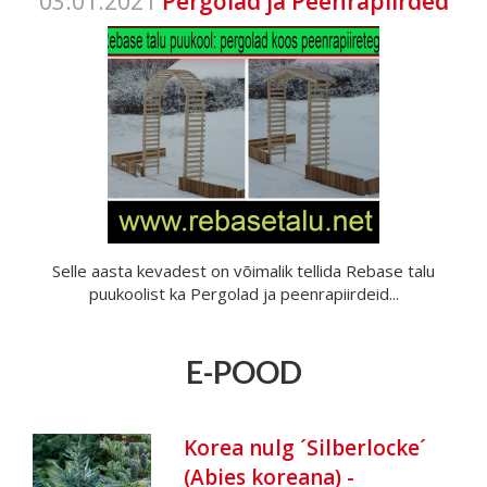
03.01.2021
Pergolad ja Peenrapiirded
Selle aasta kevadest on võimalik tellida Rebase talu
puukoolist ka Pergolad ja peenrapiirdeid...
E-POOD
Korea nulg ´Silberlocke´
(Abies koreana) -