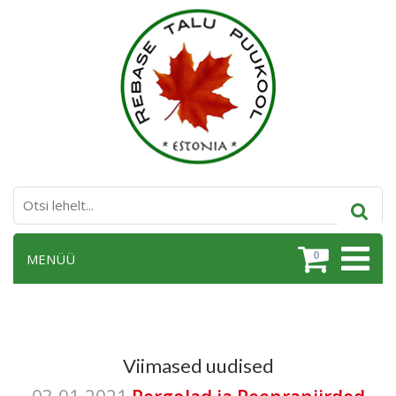
0
MENÜÜ
Viimased uudised