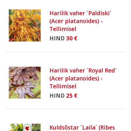
Harilik vaher ´Paldiski´
(Acer platanoides) -
Tellimisel
HIND
30 €
Harilik vaher ´Royal Red´
(Acer platanoides) -
Tellimisel
HIND
25 €
Kuldsõstar ´Laila´ (Ribes