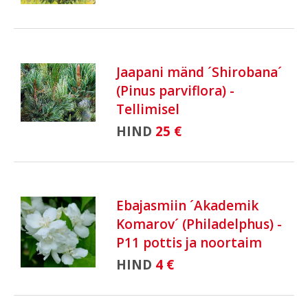
Jaapani mänd ´Shirobana´
(Pinus parviflora) -
Tellimisel
HIND
25 €
Ebajasmiin ´Akademik
Komarov´ (Philadelphus) -
P11 pottis ja noortaim
HIND
4 €