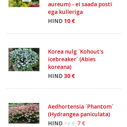
aureum) - ei saada posti
ega kulleriga
HIND
10 €
Korea nulg ´Kohout's
icebreaker´ (Abies
koreana)
HIND
30 €
Aedhortensia ´Phantom´
(Hydrangea paniculata)
HIND
12 €
7 €