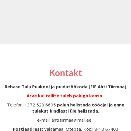
Kontakt
Rebase Talu Puukool ja puidutöökoda (FIE Ahti Tiirmaa)
Arve kui tellite tuleb pakiga kaasa.
Telefon: +372 528 6605
palun helistada tööajal ja enne
tulekut kindlasti üle helistada.
e-mail: ahti.tiirmaa@mail.ee
Postiaadress:
Valgamaa, Otepää, Kopli 8-10 67403