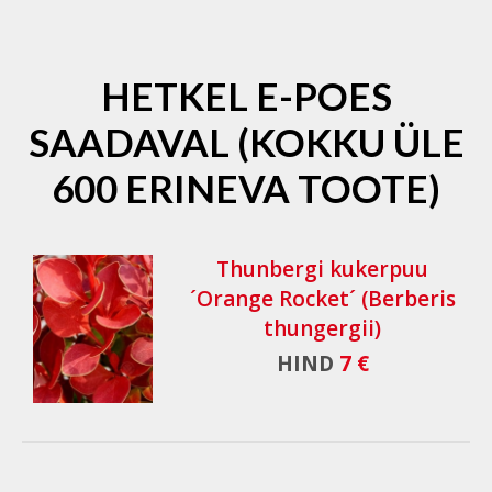
HETKEL E-POES
SAADAVAL (KOKKU ÜLE
600 ERINEVA TOOTE)
Thunbergi kukerpuu
´Orange Rocket´ (Berberis
thungergii)
HIND
7 €