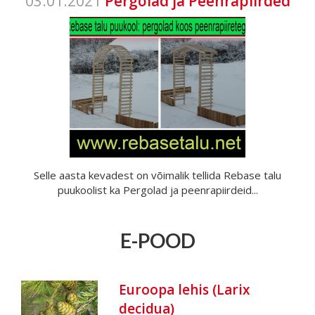
03.01.2021
Pergolad ja Peenrapiirded
Selle aasta kevadest on võimalik tellida Rebase talu
puukoolist ka Pergolad ja peenrapiirdeid...
E-POOD
Euroopa lehis (Larix
decidua)