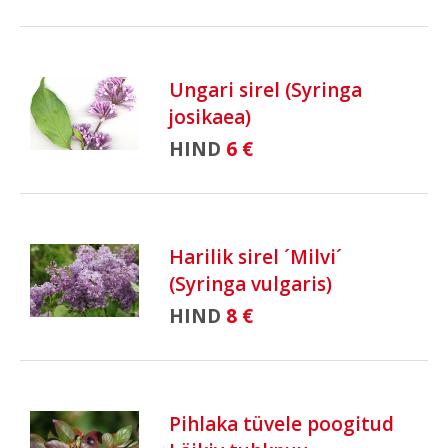
Ungari sirel (Syringa
josikaea)
HIND
6 €
Harilik sirel ´Milvi´
(Syringa vulgaris)
HIND
8 €
Pihlaka tüvele poogitud