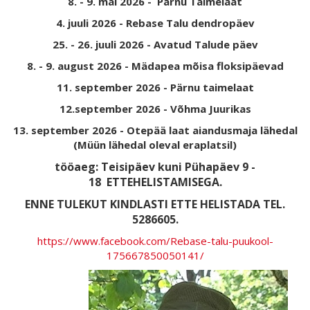
8. - 9. mai 2026 - Pärnu Taimelaat
4. juuli 2026 - Rebase Talu dendropäev
25. - 26. juuli 2026 - Avatud Talude päev
8. - 9. august 2026 - Mädapea mõisa floksipäevad
11. september 2026 - Pärnu taimelaat
12.september 2026 - Võhma Juurikas
13. september 2026 - Otepää laat aiandusmaja lähedal
(Müün lähedal oleval eraplatsil)
tööaeg: Teisipäev kuni Pühapäev 9 -
18
ETTEHELISTAMISEGA.
ENNE TULEKUT KINDLASTI ETTE HELISTADA TEL.
5286605.
https://www.facebook.com/Rebase-talu-puukool-
175667850050141/