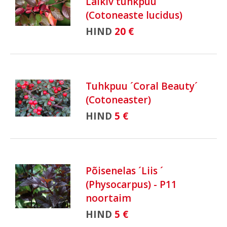
Läikiv tuhkpuu
(Cotoneaste lucidus)
HIND
20 €
Tuhkpuu ´Coral Beauty´
(Cotoneaster)
HIND
5 €
Põisenelas ´Liis ´
(Physocarpus) - P11
noortaim
HIND
5 €