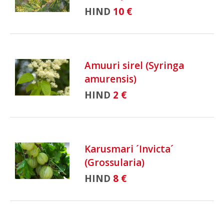
HIND
10 €
Amuuri sirel (Syringa
amurensis)
HIND
2 €
Karusmari ´Invicta´
(Grossularia)
HIND
8 €