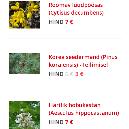
Roomav luudpõõsas
(Cytisus decumbens)
HIND
7 €
Korea seedermänd (Pinus
koraiensis) -Tellimisel
HIND
5 €
3 €
Harilik hobukastan
(Aesculus hippocastanum)
HIND
7 €