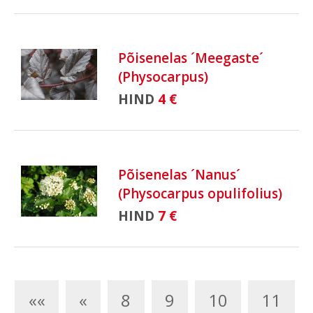
Põisenelas ´Meegaste´
(Physocarpus)
HIND
4 €
Põisenelas ´Nanus´
(Physocarpus opulifolius)
HIND
7 €
««
«
8
9
10
11