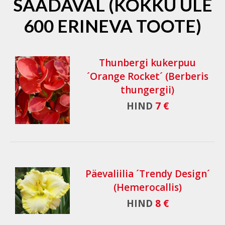
SAADAVAL (KOKKU ÜLE
600 ERINEVA TOOTE)
Thunbergi kukerpuu
´Orange Rocket´ (Berberis
thungergii)
HIND
7 €
Päevaliilia ´Trendy Design´
(Hemerocallis)
HIND
8 €