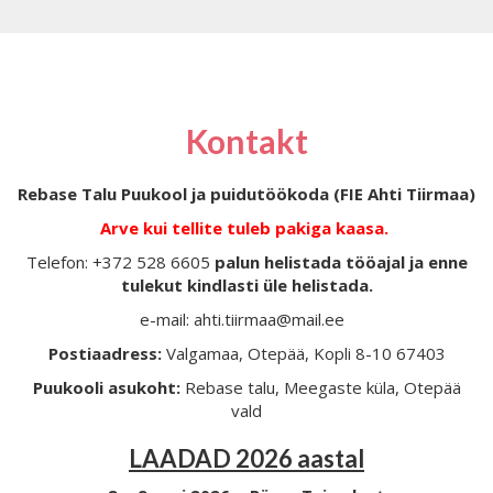
Kontakt
Rebase Talu Puukool ja puidutöökoda (FIE Ahti Tiirmaa)
Arve kui tellite tuleb pakiga kaasa.
Telefon: +372 528 6605
palun helistada tööajal ja enne
tulekut kindlasti üle helistada.
e-mail: ahti.tiirmaa@mail.ee
Postiaadress:
Valgamaa, Otepää, Kopli 8-10 67403
Puukooli asukoht:
Rebase talu, Meegaste küla, Otepää
vald
LAADAD 2026 aastal