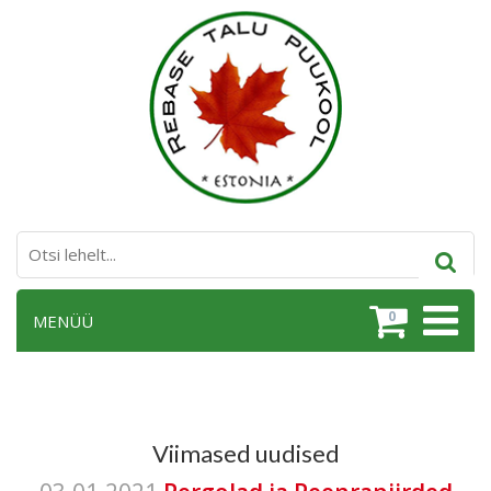
0
MENÜÜ
Viimased uudised