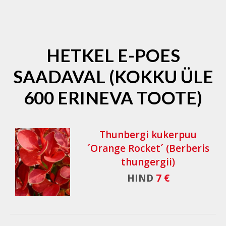
HETKEL E-POES
SAADAVAL (KOKKU ÜLE
600 ERINEVA TOOTE)
Thunbergi kukerpuu
´Orange Rocket´ (Berberis
thungergii)
HIND
7 €