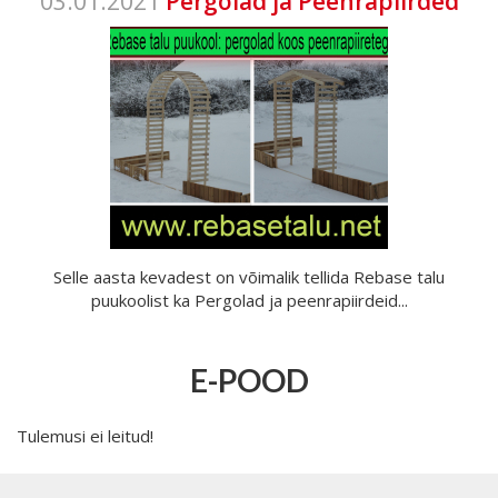
03.01.2021
Pergolad ja Peenrapiirded
Selle aasta kevadest on võimalik tellida Rebase talu
puukoolist ka Pergolad ja peenrapiirdeid...
E-POOD
Tulemusi ei leitud!