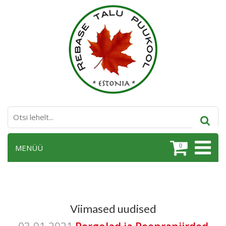
0
MENÜÜ
Viimased uudised