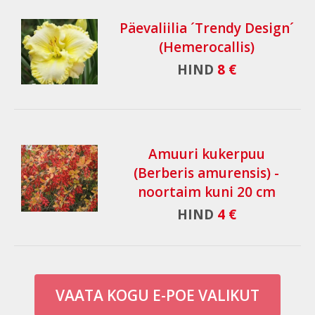
Päevaliilia ´Trendy Design´
(Hemerocallis)
HIND
8 €
Amuuri kukerpuu
(Berberis amurensis) -
noortaim kuni 20 cm
HIND
4 €
VAATA KOGU E-POE VALIKUT