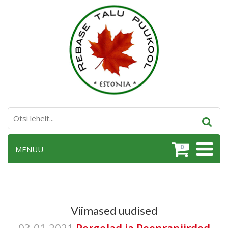
0
MENÜÜ
Viimased uudised