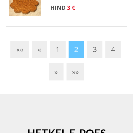
HIND
3 €
««
«
1
2
3
4
»
»»
HETKEL E-POES