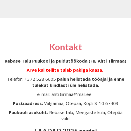
Kontakt
Rebase Talu Puukool ja puidutöökoda (FIE Ahti Tiirmaa)
Arve kui tellite tuleb pakiga kaasa.
Telefon: +372 528 6605
palun helistada tööajal ja enne
tulekut kindlasti üle helistada.
e-mail: ahti.tiirmaa@mail.ee
Postiaadress:
Valgamaa, Otepää, Kopli 8-10 67403
Puukooli asukoht:
Rebase talu, Meegaste küla, Otepää
vald