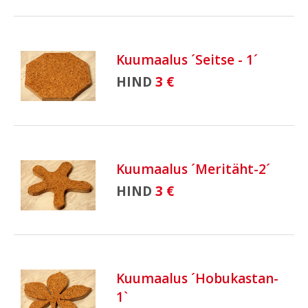
Kuumaalus ´Seitse - 1´
HIND
3 €
Kuumaalus ´Meritäht-2´
HIND
3 €
Kuumaalus ´Hobukastan-
1`