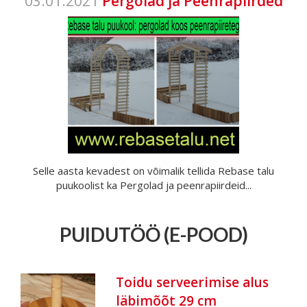
03.01.2021
Pergolad ja Peenrapiirded
Selle aasta kevadest on võimalik tellida Rebase talu
puukoolist ka Pergolad ja peenrapiirdeid...
PUIDUTÖÖ (E-POOD)
Toidu serveerimise alus
läbimõõt 29 cm