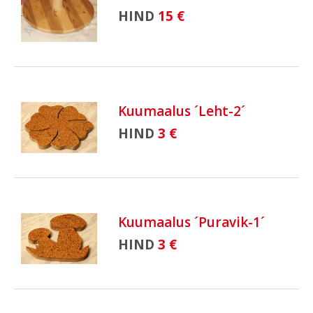
HIND
15 €
Kuumaalus ´Leht-2´
HIND
3 €
Kuumaalus ´Puravik-1´
HIND
3 €