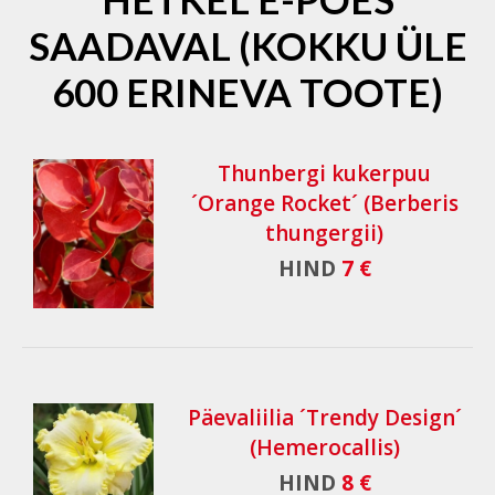
SAADAVAL (KOKKU ÜLE
600 ERINEVA TOOTE)
Thunbergi kukerpuu
´Orange Rocket´ (Berberis
thungergii)
HIND
7 €
Päevaliilia ´Trendy Design´
(Hemerocallis)
HIND
8 €