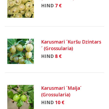
HIND
7 €
Karusmari ´Kuršu Dzintars
´ (Grossularia)
HIND
8 €
Karusmari ´Maija´
(Grossularia)
HIND
10 €