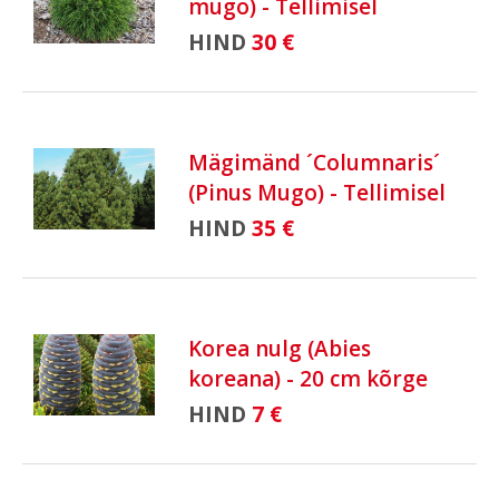
mugo) - Tellimisel
HIND
30 €
Mägimänd ´Columnaris´
(Pinus Mugo) - Tellimisel
HIND
35 €
Korea nulg (Abies
koreana) - 20 cm kõrge
HIND
7 €