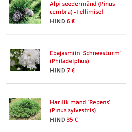
Alpi seedermänd (Pinus
cembra) -Tellimisel
HIND
6 €
Ebajasmiin ´Schneesturm´
(Philadelphus)
HIND
7 €
Harilik mänd ´Repens´
(Pinus sylvestris)
HIND
35 €