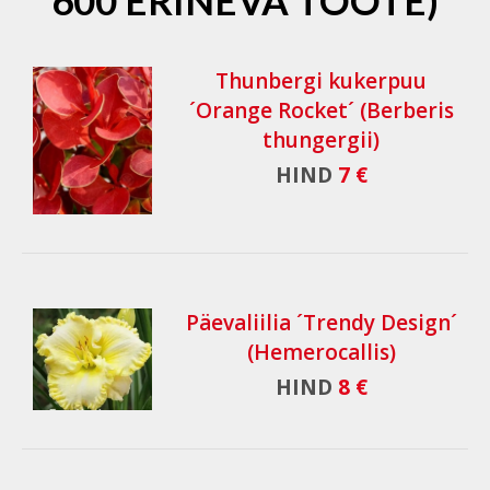
600 ERINEVA TOOTE)
Thunbergi kukerpuu
´Orange Rocket´ (Berberis
thungergii)
HIND
7 €
Päevaliilia ´Trendy Design´
(Hemerocallis)
HIND
8 €