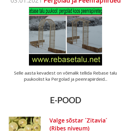
03.01.2021
Pergolad ja Peenrapiirded
Selle aasta kevadest on võimalik tellida Rebase talu
puukoolist ka Pergolad ja peenrapiirdeid...
E-POOD
Valge sõstar ´Zitavia´
(Ribes niveum)