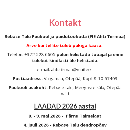
Kontakt
Rebase Talu Puukool ja puidutöökoda (FIE Ahti Tiirmaa)
Arve kui tellite tuleb pakiga kaasa.
Telefon: +372 528 6605
palun helistada tööajal ja enne
tulekut kindlasti üle helistada.
e-mail: ahti.tiirmaa@mail.ee
Postiaadress:
Valgamaa, Otepää, Kopli 8-10 67403
Puukooli asukoht:
Rebase talu, Meegaste küla, Otepää
vald
LAADAD 2026 aastal
8. - 9. mai 2026 - Pärnu Taimelaat
4. juuli 2026 - Rebase Talu dendropäev