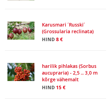
Karusmari ´Russki´
(Grossularia reclinata)
HIND
8 €
harilik pihlakas (Sorbus
aucupraria) - 2,5 ... 3,0 m
kõrge vähemalt
HIND
15 €