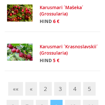
Karusmari ´Mašeka´
(Grossularia)
HIND
6 €
Karusmari ´Krasnoslavskii´
(Grossularia)
HIND
5 €
««
«
2
3
4
5