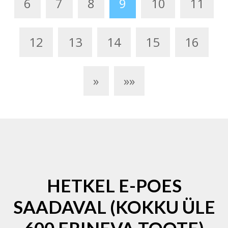
6
7
8
9
10
11
12
13
14
15
16
»
»»
HETKEL E-POES
SAADAVAL (KOKKU ÜLE