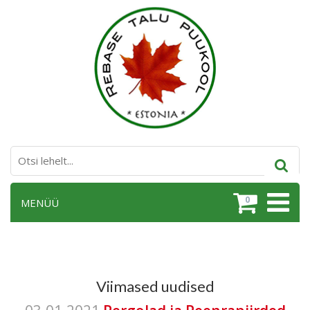
0
MENÜÜ
Viimased uudised