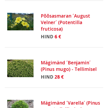
Põõsasmaran ´August
Velner´ (Potentilla
fruticosa)
HIND
6 €
Mägimänd ´Benjamin´
(Pinus mugo) - Tellimisel
HIND
28 €
Mägimänd ´Varella´ (Pinus