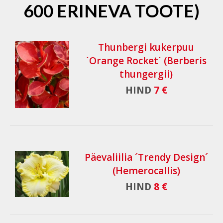
600 ERINEVA TOOTE)
Thunbergi kukerpuu
´Orange Rocket´ (Berberis
thungergii)
HIND
7 €
Päevaliilia ´Trendy Design´
(Hemerocallis)
HIND
8 €