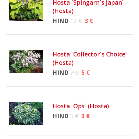
Hosta ´Spingarn´s Japan´
(Hosta)
HIND
12 €
3 €
Hosta ´Collector´s Choice´
(Hosta)
HIND
7 €
5 €
Hosta ´Ops´ (Hosta)
HIND
5 €
3 €