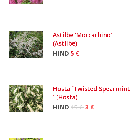
Astilbe ‘Moccachino’
(Astilbe)
HIND
5 €
Hosta ´Twisted Spearmint
´ (Hosta)
HIND
15 €
3 €