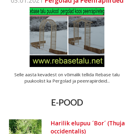
03.01.2021
Pergolad ja Peenrapiirded
Selle aasta kevadest on võimalik tellida Rebase talu
puukoolist ka Pergolad ja peenrapiirdeid...
E-POOD
Harilik elupuu ´Bor´ (Thuja
occidentalis)