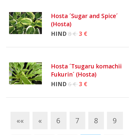
Hosta ´Sugar and Spice´
(Hosta)
HIND
8 €
3 €
Hosta ´Tsugaru komachii
Fukurin´ (Hosta)
HIND
6 €
3 €
««
«
6
7
8
9