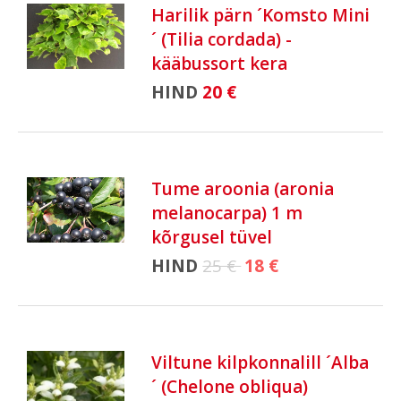
Harilik pärn ´Komsto Mini
´ (Tilia cordada) -
kääbussort kera
HIND
20 €
Tume aroonia (aronia
melanocarpa) 1 m
kõrgusel tüvel
HIND
25 €
18 €
Viltune kilpkonnalill ´Alba
´ (Chelone obliqua)