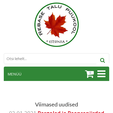
0
MENÜÜ
Viimased uudised