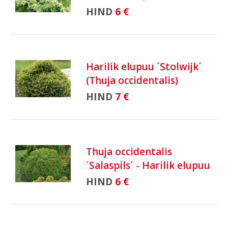
HIND
6 €
Harilik elupuu ´Stolwijk´
(Thuja occidentalis)
HIND
7 €
Thuja occidentalis
´Salaspils´ - Harilik elupuu
HIND
6 €