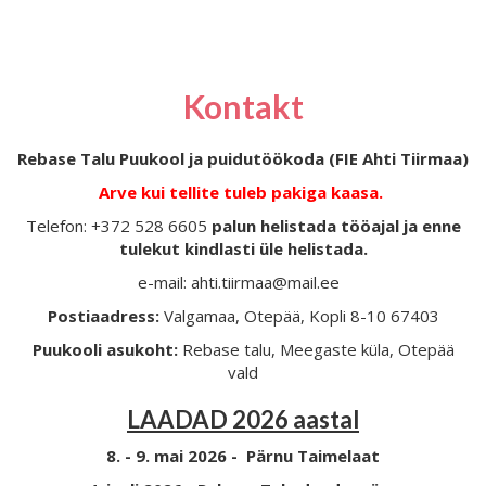
Kontakt
Rebase Talu Puukool ja puidutöökoda (FIE Ahti Tiirmaa)
Arve kui tellite tuleb pakiga kaasa.
Telefon: +372 528 6605
palun helistada tööajal ja enne
tulekut kindlasti üle helistada.
e-mail: ahti.tiirmaa@mail.ee
Postiaadress:
Valgamaa, Otepää, Kopli 8-10 67403
Puukooli asukoht:
Rebase talu, Meegaste küla, Otepää
vald
LAADAD 2026 aastal
8. - 9. mai 2026 - Pärnu Taimelaat