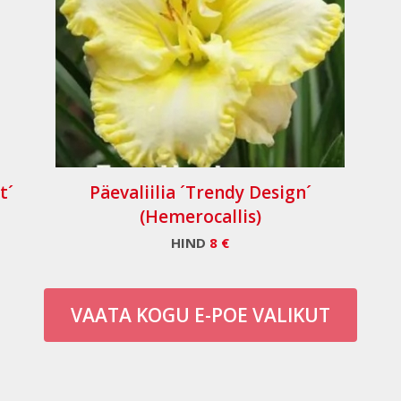
t´
Päevaliilia ´Trendy Design´
(Hemerocallis)
HIND
8 €
VAATA KOGU E-POE VALIKUT