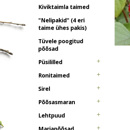
Kiviktaimla taimed
"Nelipakid" (4 eri
taime ühes pakis)
Tüvele poogitud
põõsad
Püsililled
Ronitaimed
Sirel
Põõsasmaran
Lehtpuud
Marjapõõsad