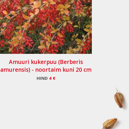
Amuuri kukerpuu (Berberis
amurensis) - noortaim kuni 20 cm
HIND
4 €