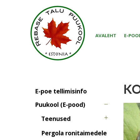
AVALEHT
E-POO
KO
E-poe tellimisinfo
Puukool (E-pood)
Teenused
Pergola ronitaimedele