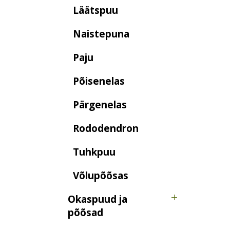
Läätspuu
Naistepuna
Paju
Põisenelas
Pärgenelas
Rododendron
Tuhkpuu
Võlupõõsas
Okaspuud ja
põõsad