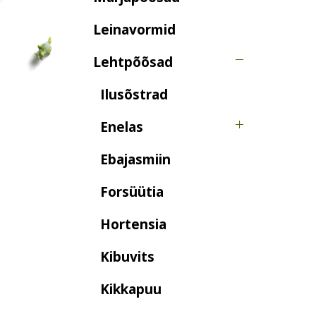
Leinavormid
Lehtpõõsad
Ilusõstrad
Enelas
Ebajasmiin
Forsüütia
Hortensia
Kibuvits
Kikkapuu