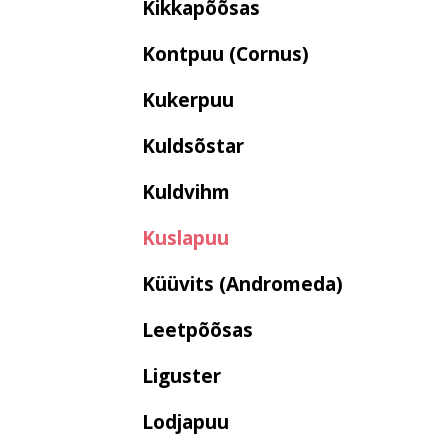
Kikkapõõsas
Kontpuu (Cornus)
Kukerpuu
Kuldsõstar
Kuldvihm
Kuslapuu
Küüvits (Andromeda)
Leetpõõsas
Liguster
Lodjapuu