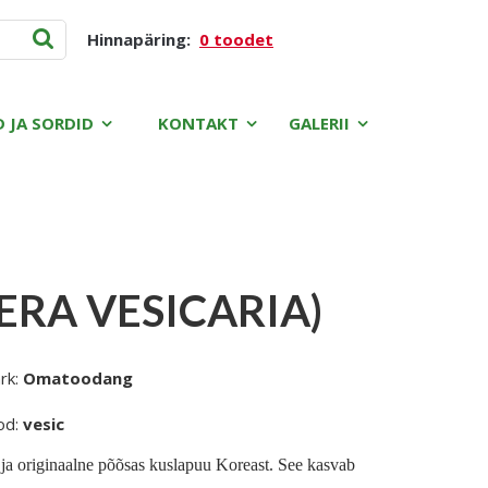
Hinnapäring:
0 toodet
D JA SORDID
KONTAKT
GALERII
RA VESICARIA)
rk:
Omatoodang
od:
vesic
 ja originaalne põõsas kuslapuu Koreast. See kasvab