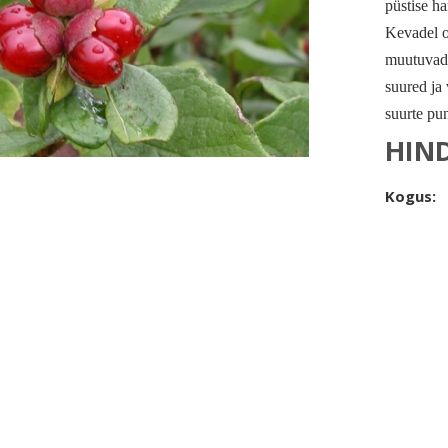
püstise h
Kevadel o
muutuvad 
suured ja 
suurte pun
HIN
Kogus: