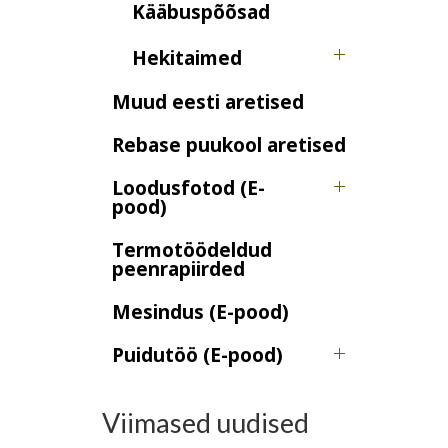
Kääbuspõõsad
Hekitaimed
Muud eesti aretised
Rebase puukool aretised
Loodusfotod (E-
pood)
Termotöödeldud
peenrapiirded
Mesindus (E-pood)
Puidutöö (E-pood)
Viimased uudised