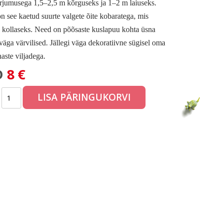
arjumusega 1,5–2,5 m kõrguseks ja 1–2 m laiuseks.
n see kaetud suurte valgete õite kobaratega, mis
kollaseks. Need on põõsaste kuslapuu kohta üsna
väga värvilised. Jällegi väga dekoratiivne sügisel oma
aste viljadega.
D
8 €
LISA PÄRINGUKORVI