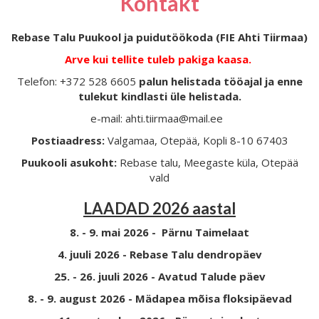
Kontakt
Rebase Talu Puukool ja puidutöökoda (FIE Ahti Tiirmaa)
Arve kui tellite tuleb pakiga kaasa.
Telefon: +372 528 6605
palun helistada tööajal ja enne
tulekut kindlasti üle helistada.
e-mail: ahti.tiirmaa@mail.ee
Postiaadress:
Valgamaa, Otepää, Kopli 8-10 67403
Puukooli asukoht:
Rebase talu, Meegaste küla, Otepää
vald
LAADAD 2026 aastal
8. - 9. mai 2026 - Pärnu Taimelaat
4. juuli 2026 - Rebase Talu dendropäev
25. - 26. juuli 2026 - Avatud Talude päev
8. - 9. august 2026 - Mädapea mõisa floksipäevad