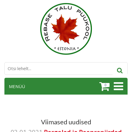
0
MENÜÜ
Viimased uudised