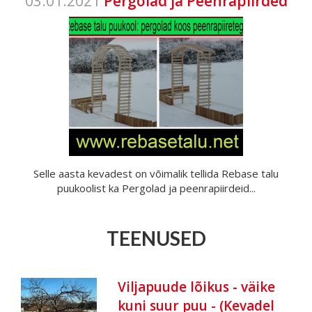
03.01.2021
Pergolad ja Peenrapiirded
Selle aasta kevadest on võimalik tellida Rebase talu
puukoolist ka Pergolad ja peenrapiirdeid...
TEENUSED
Viljapuude lõikus - väike
kuni suur puu - (Kevadel