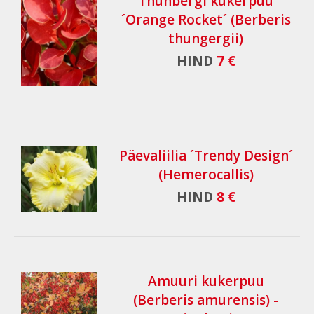
Thunbergi kukerpuu
´Orange Rocket´ (Berberis
thungergii)
HIND
7 €
Päevaliilia ´Trendy Design´
(Hemerocallis)
HIND
8 €
Amuuri kukerpuu
(Berberis amurensis) -