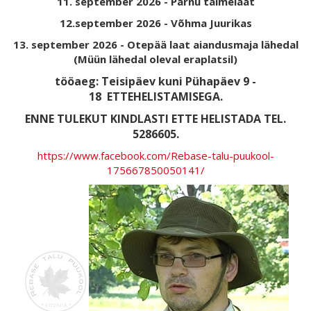
11. september 2026 - Pärnu taimelaat
12.september 2026 - Võhma Juurikas
13. september 2026 - Otepää laat aiandusmaja lähedal
(Müün lähedal oleval eraplatsil)
tööaeg: Teisipäev kuni Pühapäev 9 -
18
ETTEHELISTAMISEGA.
ENNE TULEKUT KINDLASTI ETTE HELISTADA TEL.
5286605.
https://www.facebook.com/Rebase-talu-puukool-
175667850050141/