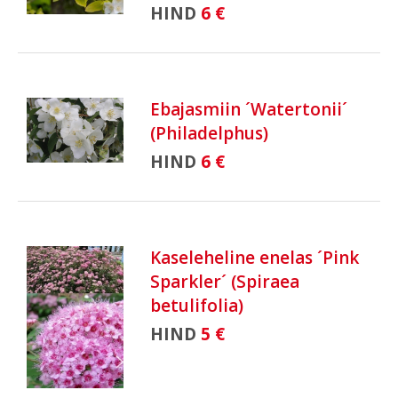
HIND
6 €
Ebajasmiin ´Watertonii´
(Philadelphus)
HIND
6 €
Kaseleheline enelas ´Pink
Sparkler´ (Spiraea
betulifolia)
HIND
5 €