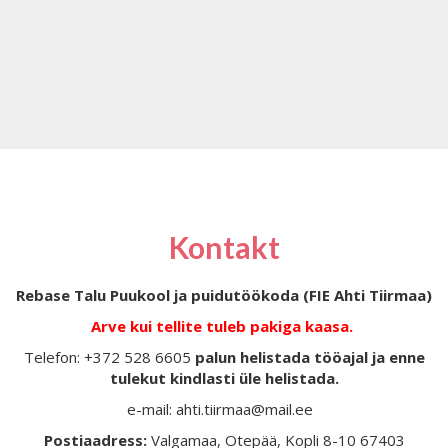
Kontakt
Rebase Talu Puukool ja puidutöökoda (FIE Ahti Tiirmaa)
Arve kui tellite tuleb pakiga kaasa.
Telefon: +372 528 6605
palun helistada tööajal ja enne
tulekut kindlasti üle helistada.
e-mail: ahti.tiirmaa@mail.ee
Postiaadress:
Valgamaa, Otepää, Kopli 8-10 67403