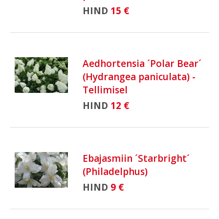
HIND
15 €
Aedhortensia ´Polar Bear´
(Hydrangea paniculata) -
Tellimisel
HIND
12 €
Ebajasmiin ´Starbright´
(Philadelphus)
HIND
9 €