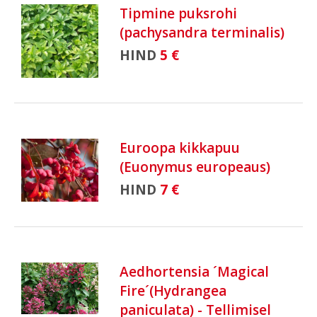
Tipmine puksrohi
(pachysandra terminalis)
HIND
5 €
Euroopa kikkapuu
(Euonymus europeaus)
HIND
7 €
Aedhortensia ´Magical
Fire´(Hydrangea
paniculata) - Tellimisel