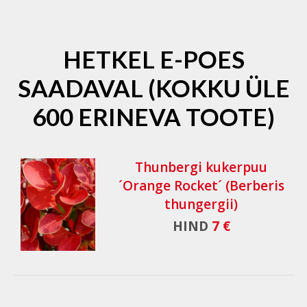
HETKEL E-POES
SAADAVAL (KOKKU ÜLE
600 ERINEVA TOOTE)
Thunbergi kukerpuu
´Orange Rocket´ (Berberis
thungergii)
HIND
7 €