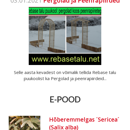
03.01.2021
Pergolad ja Peenrapiirded
Selle aasta kevadest on võimalik tellida Rebase talu
puukoolist ka Pergolad ja peenrapiirdeid...
E-POOD
Hõberemmelgas ´Sericea´
(Salix alba)