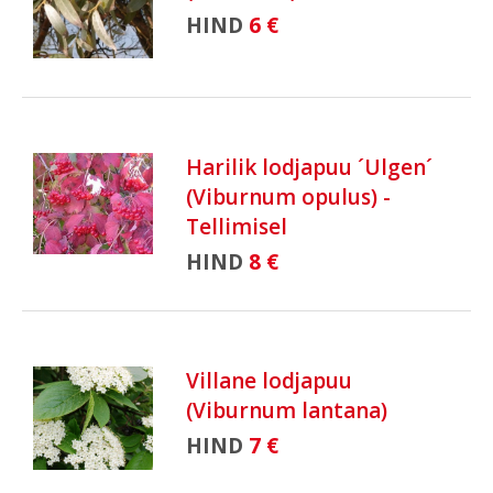
HIND
6 €
Harilik lodjapuu ´Ulgen´
(Viburnum opulus) -
Tellimisel
HIND
8 €
Villane lodjapuu
(Viburnum lantana)
HIND
7 €