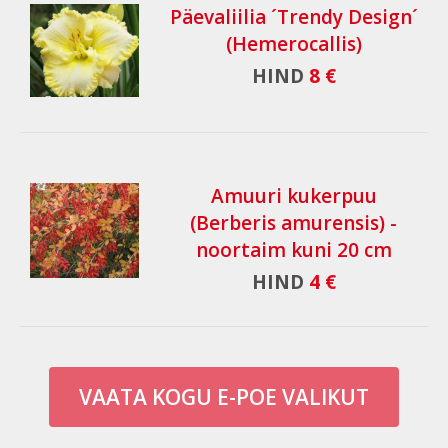
Päevaliilia ´Trendy Design´
(Hemerocallis)
HIND
8 €
Amuuri kukerpuu
(Berberis amurensis) -
noortaim kuni 20 cm
HIND
4 €
VAATA KOGU E-POE VALIKUT