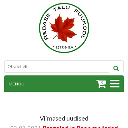
0
MENÜÜ
Viimased uudised