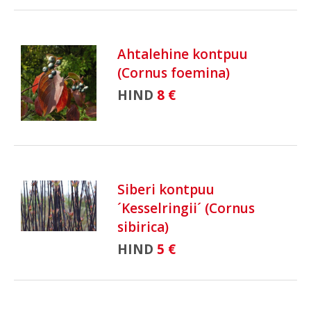
Ahtalehine kontpuu
(Cornus foemina)
HIND
8 €
Siberi kontpuu
´Kesselringii´ (Cornus
sibirica)
HIND
5 €