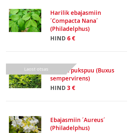
Harilik ebajasmiin
´Compacta Nana´
(Philadelphus)
HIND
6 €
Laost otsas
Harilik pukspuu (Buxus
sempervirens)
HIND
3 €
Ebajasmiin ´Aureus´
(Philadelphus)