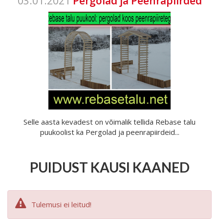
03.01.2021
Pergolad ja Peenrapiirded
Selle aasta kevadest on võimalik tellida Rebase talu
puukoolist ka Pergolad ja peenrapiirdeid...
PUIDUST KAUSI KAANED
Tulemusi ei leitud!