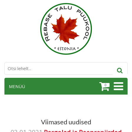
0
MENÜÜ
Viimased uudised