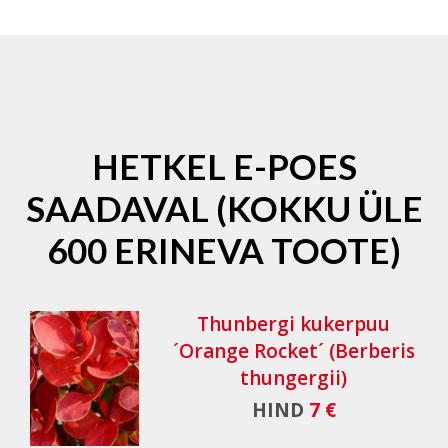
HETKEL E-POES
SAADAVAL (KOKKU ÜLE
600 ERINEVA TOOTE)
Thunbergi kukerpuu
´Orange Rocket´ (Berberis
thungergii)
HIND
7 €