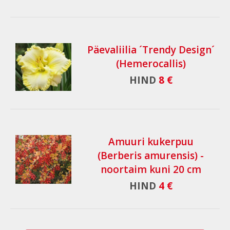
Päevaliilia ´Trendy Design´
(Hemerocallis)
HIND
8 €
Amuuri kukerpuu
(Berberis amurensis) -
noortaim kuni 20 cm
HIND
4 €