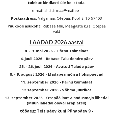
tulekut kindlasti üle helistada.
e-mail: ahti.tiirmaa@mail.ee
Postiaadress:
Valgamaa, Otepää, Kopli 8-10 67403
Puukooli asukoht:
Rebase talu, Meegaste küla, Otepää
vald
LAADAD 2026 aastal
8. - 9. mai 2026 - Pärnu Taimelaat
4. juuli 2026 - Rebase Talu dendropäev
25. - 26. juuli 2026 - Avatud Talude päev
8. - 9. august 2026 - Mädapea mõisa floksipäevad
11. september 2026 - Pärnu taimelaat
12.september 2026 - Võhma Juurikas
13. september 2026 - Otepää laat aiandusmaja lähedal
(Müün lähedal oleval eraplatsil)
tööaeg: Teisipäev kuni Pühapäev 9 -