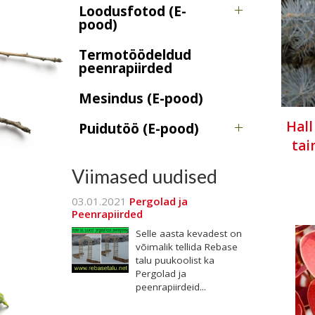
Loodusfotod (E-
pood)
Termotöödeldud
peenrapiirded
Mesindus (E-pood)
Hall
Puidutöö (E-pood)
tai
Viimased uudised
03.01.2021
Pergolad ja
Peenrapiirded
Selle aasta kevadest on
võimalik tellida Rebase
talu puukoolist ka
Pergolad ja
peenrapiirdeid...