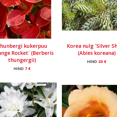
hunbergi kukerpuu
Korea nulg ´Silver S
ange Rocket´ (Berberis
(Abies koreana)
thungergii)
HIND
20 €
HIND
7 €