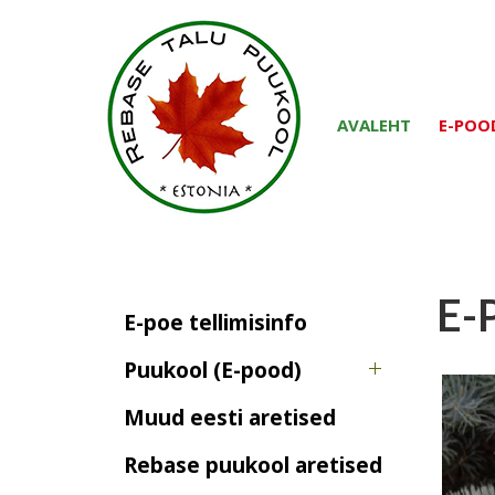
AVALEHT
E-POO
E-
E-poe tellimisinfo
Puukool (E-pood)
Muud eesti aretised
Rebase puukool aretised