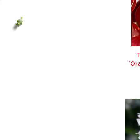
T
´Or