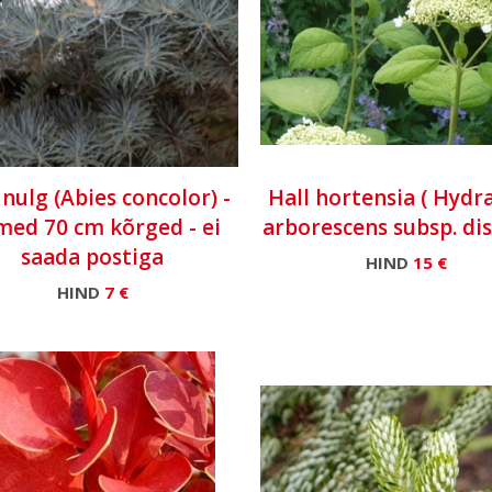
 nulg (Abies concolor) -
Hall hortensia ( Hyd
med 70 cm kõrged - ei
arborescens subsp. dis
saada postiga
HIND
15 €
HIND
7 €