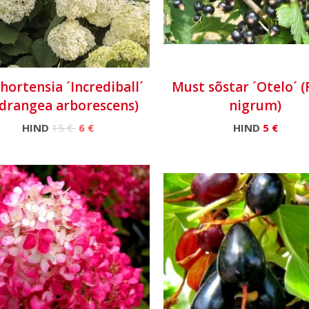
hortensia ´Incrediball´
Must sõstar ´Otelo´ (
drangea arborescens)
nigrum)
HIND
15 €
6 €
HIND
5 €