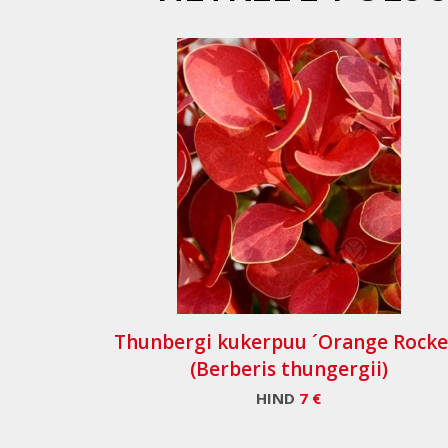
Thunbergi kukerpuu ´Orange Rocke
(Berberis thungergii)
HIND
7 €