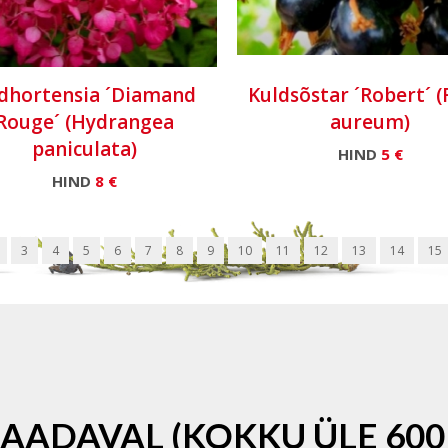
dhortensia ´Diamand
Kuldsõstar ´Robert´ (
Rouge´ (Hydrangea
aureum)
paniculata)
HIND
5 €
HIND
8 €
3
4
5
6
7
8
9
10
11
12
13
14
15
SAADAVAL (KOKKU ÜLE 600