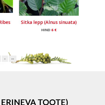
Ribes
Sitka lepp (Alnus sinuata)
HIND
6 €
»
»»
 ERINEVA TOOTE)