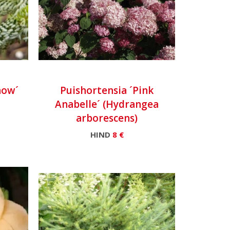
how´
Puishortensia ´Pink
Anabelle´ (Hydrangea
arborescens)
HIND
8 €