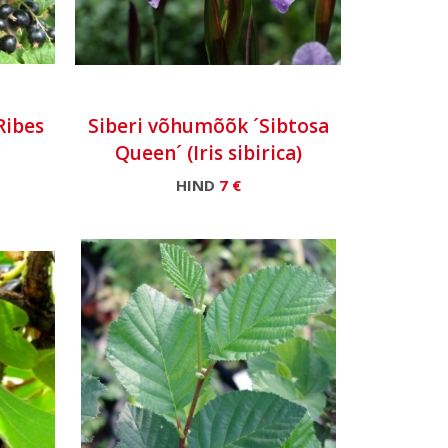
Ribes
Siberi võhumõõk ´Sibtosa
Queen´ (Iris sibirica)
HIND
7 €