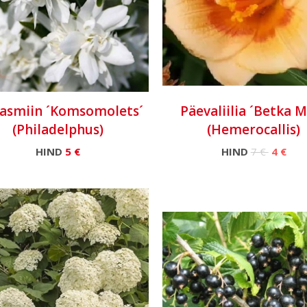
jasmiin ´Komsomolets´
Päevaliilia ´Betka M
(Philadelphus)
(Hemerocallis)
HIND
5 €
HIND
7 €
4 €