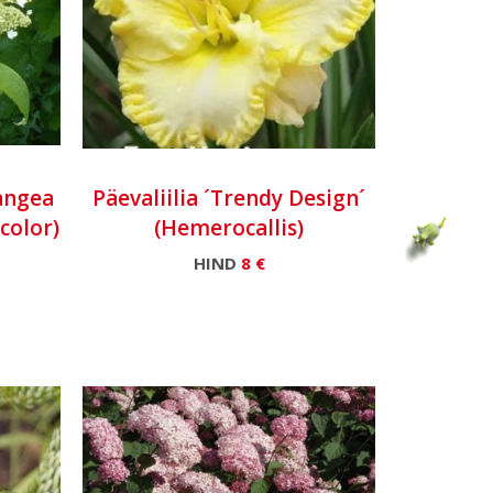
rangea
Päevaliilia ´Trendy Design´
color)
(Hemerocallis)
HIND
8 €