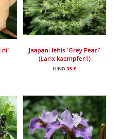
ini´
Jaapani lehis ´Grey Pearl´
(Larix kaempferii)
HIND
35 €