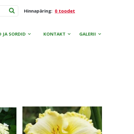
Hinnapäring:
0 toodet
D JA SORDID
KONTAKT
GALERII