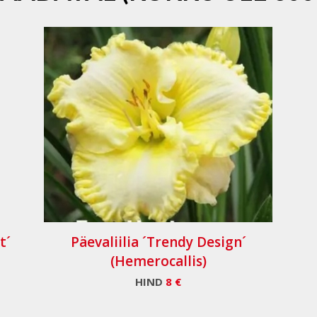
t´
Päevaliilia ´Trendy Design´
(Hemerocallis)
HIND
8 €