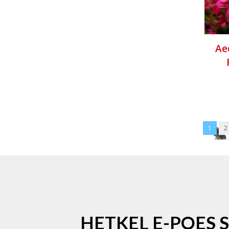
Ae
1
2
HETKEL E-POES 