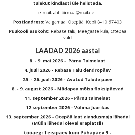
tulekut kindlasti üle helistada.
e-mail: ahti.tiirmaa@mail.ee
Postiaadress:
Valgamaa, Otepää, Kopli 8-10 67403
Puukooli asukoht:
Rebase talu, Meegaste küla, Otepää
vald
LAADAD 2026 aastal
8. - 9. mai 2026 - Pärnu Taimelaat
4. juuli 2026 - Rebase Talu dendropäev
25. - 26. juuli 2026 - Avatud Talude päev
8. - 9. august 2026 - Mädapea mõisa floksipäevad
11. september 2026 - Pärnu taimelaat
12.september 2026 - Võhma Juurikas
13. september 2026 - Otepää laat aiandusmaja lähedal
(Müün lähedal oleval eraplatsil)
tööaeg: Teisipäev kuni Pühapäev 9 -