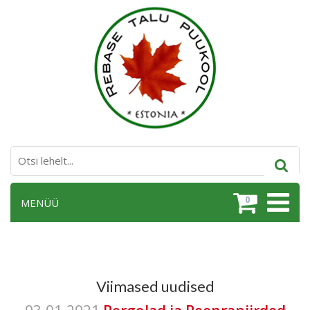
0
MENÜÜ
Viimased uudised