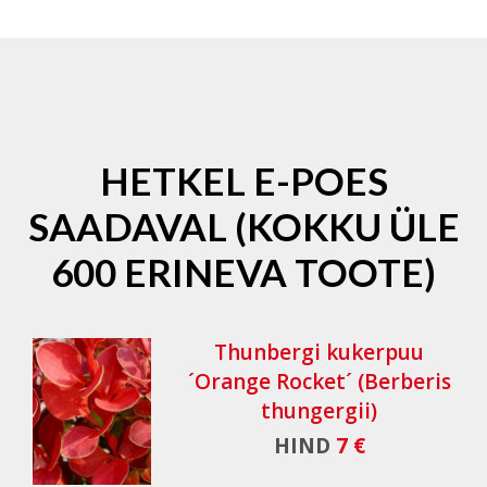
HETKEL E-POES
SAADAVAL (KOKKU ÜLE
600 ERINEVA TOOTE)
Thunbergi kukerpuu
´Orange Rocket´ (Berberis
thungergii)
HIND
7 €