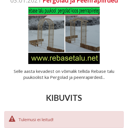
03.01.2021
Pergolad ja Peenrapiirded
Selle aasta kevadest on võimalik tellida Rebase talu
puukoolist ka Pergolad ja peenrapiirdeid...
KIBUVITS
Tulemusi ei leitud!