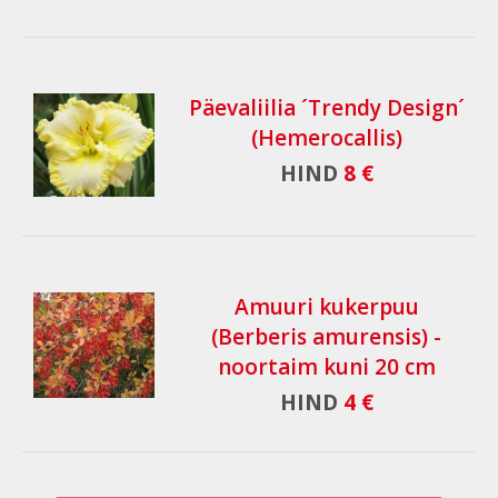
Päevaliilia ´Trendy Design´
(Hemerocallis)
HIND
8 €
Amuuri kukerpuu
(Berberis amurensis) -
noortaim kuni 20 cm
HIND
4 €