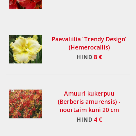
Päevaliilia ´Trendy Design´
(Hemerocallis)
HIND
8 €
Amuuri kukerpuu
(Berberis amurensis) -
noortaim kuni 20 cm
HIND
4 €