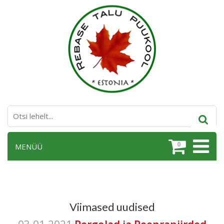
0
MENÜÜ
Viimased uudised