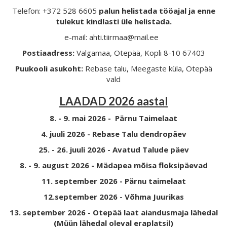
Telefon: +372 528 6605
palun helistada tööajal ja enne
tulekut kindlasti üle helistada.
e-mail: ahti.tiirmaa@mail.ee
Postiaadress:
Valgamaa, Otepää, Kopli 8-10 67403
Puukooli asukoht:
Rebase talu, Meegaste küla, Otepää
vald
LAADAD 2026 aastal
8. - 9. mai 2026 - Pärnu Taimelaat
4. juuli 2026 - Rebase Talu dendropäev
25. - 26. juuli 2026 - Avatud Talude päev
8. - 9. august 2026 - Mädapea mõisa floksipäevad
11. september 2026 - Pärnu taimelaat
12.september 2026 - Võhma Juurikas
13. september 2026 - Otepää laat aiandusmaja lähedal
(Müün lähedal oleval eraplatsil)