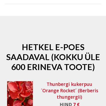
HETKEL E-POES
SAADAVAL (KOKKU ÜLE
600 ERINEVA TOOTE)
Thunbergi kukerpuu
´Orange Rocket´ (Berberis
thungergii)
HIND
7 €