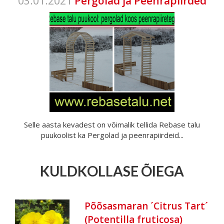
03.01.2021
Pergolad ja Peenrapiirded
Selle aasta kevadest on võimalik tellida Rebase talu
puukoolist ka Pergolad ja peenrapiirdeid...
KULDKOLLASE ÕIEGA
Põõsasmaran ´Citrus Tart´
(Potentilla fruticosa)