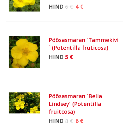
HIND
6 €
4 €
Põõsasmaran ´Tammekivi
´ (Potentilla fruticosa)
HIND
5 €
Põõsasmaran ´Bella
Lindsey´ (Potentilla
fruitcosa)
HIND
8 €
6 €