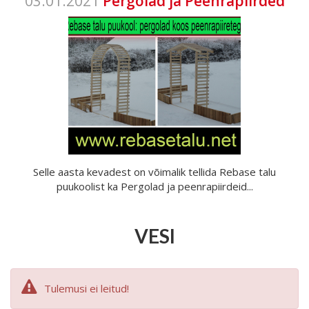
03.01.2021
Pergolad ja Peenrapiirded
Selle aasta kevadest on võimalik tellida Rebase talu
puukoolist ka Pergolad ja peenrapiirdeid...
VESI
Tulemusi ei leitud!