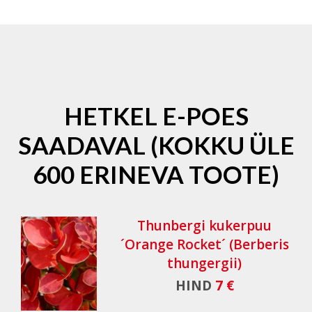
HETKEL E-POES
SAADAVAL (KOKKU ÜLE
600 ERINEVA TOOTE)
Thunbergi kukerpuu
´Orange Rocket´ (Berberis
thungergii)
HIND
7 €