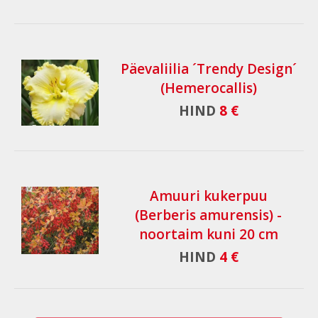
Päevaliilia ´Trendy Design´
(Hemerocallis)
HIND
8 €
Amuuri kukerpuu
(Berberis amurensis) -
noortaim kuni 20 cm
HIND
4 €