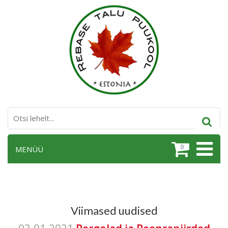
0
MENÜÜ
Viimased uudised