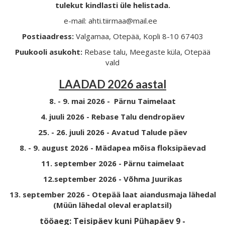
tulekut kindlasti üle helistada.
e-mail: ahti.tiirmaa@mail.ee
Postiaadress:
Valgamaa, Otepää, Kopli 8-10 67403
Puukooli asukoht:
Rebase talu, Meegaste küla, Otepää
vald
LAADAD 2026 aastal
8. - 9. mai 2026 - Pärnu Taimelaat
4. juuli 2026 - Rebase Talu dendropäev
25. - 26. juuli 2026 - Avatud Talude päev
8. - 9. august 2026 - Mädapea mõisa floksipäevad
11. september 2026 - Pärnu taimelaat
12.september 2026 - Võhma Juurikas
13. september 2026 - Otepää laat aiandusmaja lähedal
(Müün lähedal oleval eraplatsil)
tööaeg: Teisipäev kuni Pühapäev 9 -