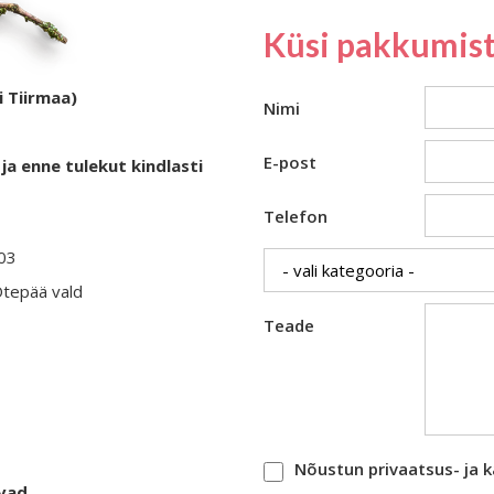
Küsi pakkumist
i Tiirmaa)
Nimi
E-post
ja enne tulekut kindlasti
Telefon
403
Otepää vald
Teade
Nõustun privaatsus- ja 
evad