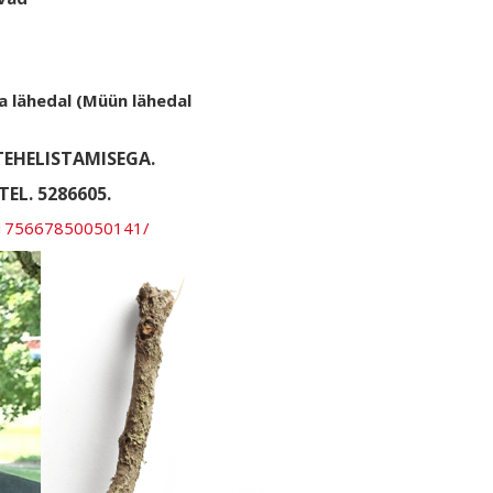
a lähedal (Müün lähedal
EHELISTAMISEGA.
EL. 5286605.
l-175667850050141/