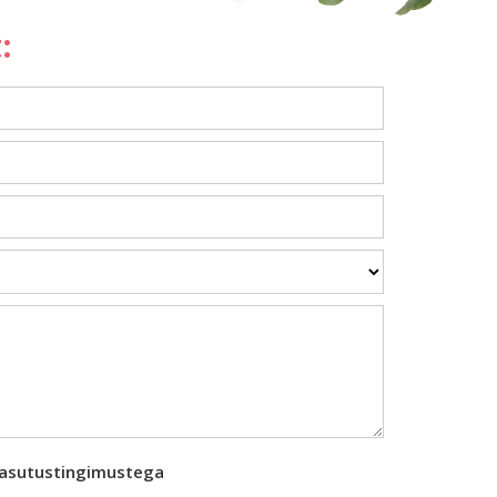
:
kasutustingimustega