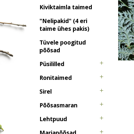
Kiviktaimla taimed
"Nelipakid" (4 eri
taime ühes pakis)
Tüvele poogitud
põõsad
Püsililled
Ronitaimed
Sirel
Põõsasmaran
Lehtpuud
Marjapõõsad