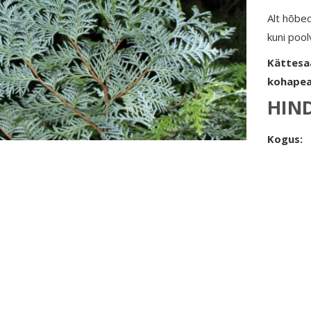
Alt hõbe
kuni pool
Kättesa
kohapea
HIN
Kogus: