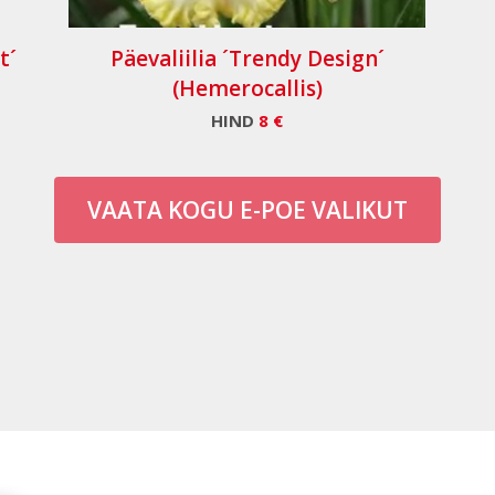
t´
Päevaliilia ´Trendy Design´
(Hemerocallis)
HIND
8 €
VAATA KOGU E-POE VALIKUT