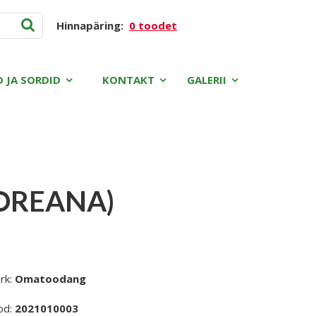
Hinnapäring:
0 toodet
D JA SORDID
KONTAKT
GALERII
OREANA)
rk:
Omatoodang
od:
2021010003