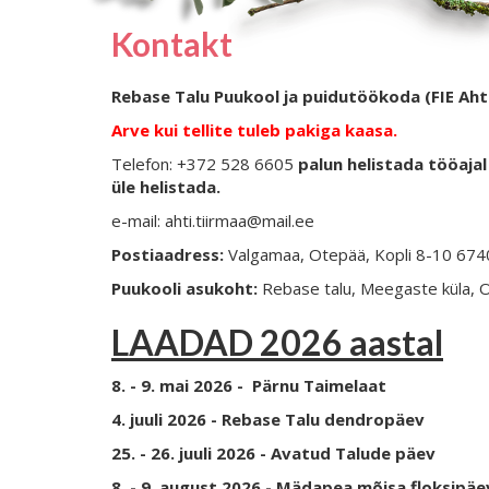
Kontakt
Rebase Talu Puukool ja puidutöökoda (FIE Aht
Arve kui tellite tuleb pakiga kaasa.
Telefon: +372 528 6605
palun helistada tööajal 
üle helistada.
e-mail: ahti.tiirmaa@mail.ee
Postiaadress:
Valgamaa, Otepää, Kopli 8-10 67
Puukooli asukoht:
Rebase talu, Meegaste küla, 
LAADAD 2026 aastal
8. - 9. mai 2026 - Pärnu Taimelaat
4. juuli 2026 - Rebase Talu dendropäev
25. - 26. juuli 2026 - Avatud Talude päev
8. - 9. august 2026 - Mädapea mõisa floksipä