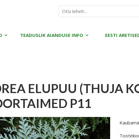
D
TEADUSLIK AIANDUSE INFO
EESTI ARETISE
REA ELUPUU (THUJA K
ORTAIMED P11
Kaubamä
Tooteko