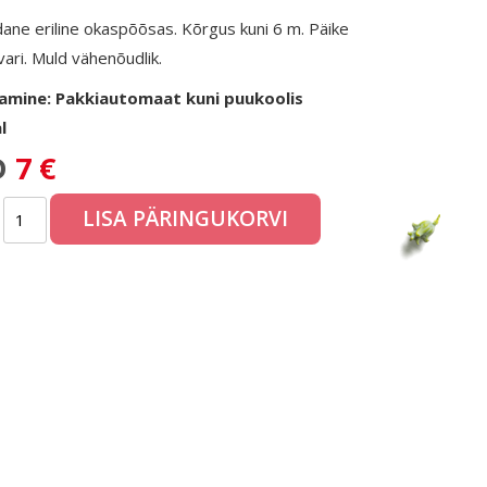
dane eriline okaspõõsas. Kõrgus kuni 6 m. Päike
vari. Muld vähenõudlik.
amine: Pakkiautomaat kuni puukoolis
l
D
7 €
LISA PÄRINGUKORVI