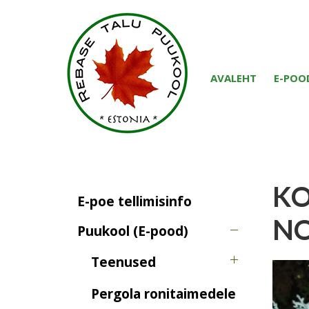
AVALEHT
E-POO
KO
E-poe tellimisinfo
NO
Puukool (E-pood)
Teenused
Pergola ronitaimedele