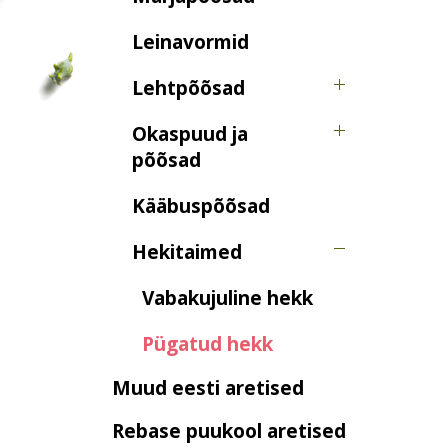
Leinavormid
Lehtpõõsad
Okaspuud ja
põõsad
Kääbuspõõsad
Hekitaimed
Vabakujuline hekk
Pügatud hekk
Muud eesti aretised
Rebase puukool aretised