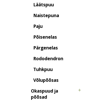
Läätspuu
Naistepuna
Paju
Põisenelas
Pärgenelas
Rododendron
Tuhkpuu
Võlupõõsas
Okaspuud ja
põõsad