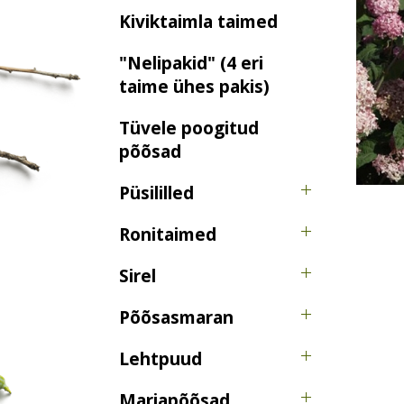
Kiviktaimla taimed
"Nelipakid" (4 eri
taime ühes pakis)
Tüvele poogitud
põõsad
Püsililled
Ronitaimed
Sirel
Põõsasmaran
Lehtpuud
Marjapõõsad