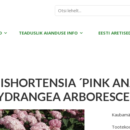
D
TEADUSLIK AIANDUSE INFO
EESTI ARETISE
ISHORTENSIA ´PINK AN
YDRANGEA ARBORESCE
Kaubamä
Tooteko