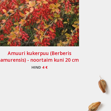
Amuuri kukerpuu (Berberis
amurensis) - noortaim kuni 20 cm
HIND
4 €