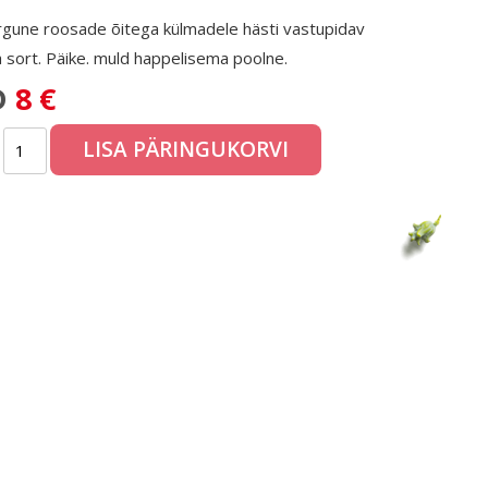
rgune roosade õitega külmadele hästi vastupidav
a sort. Päike. muld happelisema poolne.
D
8 €
LISA PÄRINGUKORVI