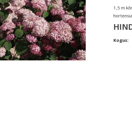
1,5 m kõ
hortensi
HIN
Kogus: