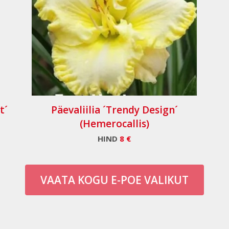
t´
Päevaliilia ´Trendy Design´
(Hemerocallis)
HIND
8 €
VAATA KOGU E-POE VALIKUT