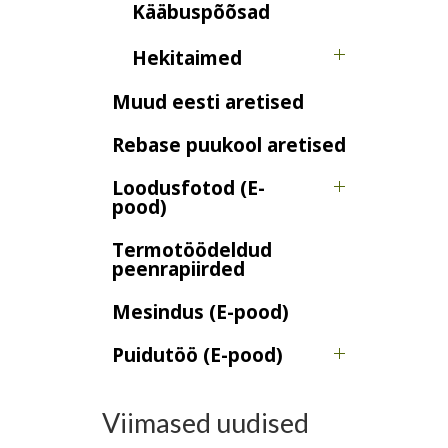
Kääbuspõõsad
Hekitaimed
Muud eesti aretised
Rebase puukool aretised
Loodusfotod (E-
pood)
Termotöödeldud
peenrapiirded
Mesindus (E-pood)
Puidutöö (E-pood)
Viimased uudised