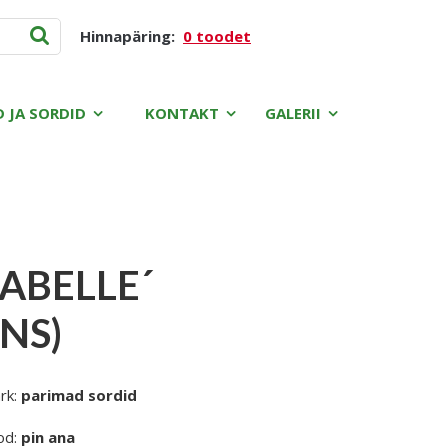
Hinnapäring:
0 toodet
D JA SORDID
KONTAKT
GALERII
ABELLE´
NS)
rk:
parimad sordid
od:
pin ana