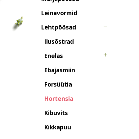
Leinavormid
Lehtpõõsad
Ilusõstrad
Enelas
Ebajasmiin
Forsüütia
Hortensia
Kibuvits
Kikkapuu