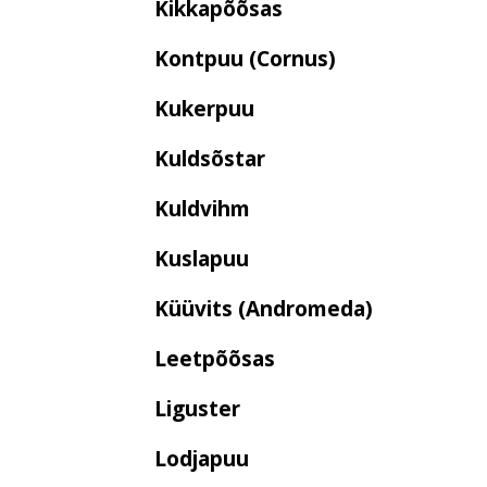
Kikkapõõsas
Kontpuu (Cornus)
Kukerpuu
Kuldsõstar
Kuldvihm
Kuslapuu
Küüvits (Andromeda)
Leetpõõsas
Liguster
Lodjapuu