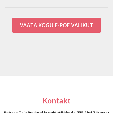
VAATA KOGU E-POE VALIKUT
Kontakt
Rebase Talu Puukool ja puidutöökoda (FIE Ahti Tiirmaa)