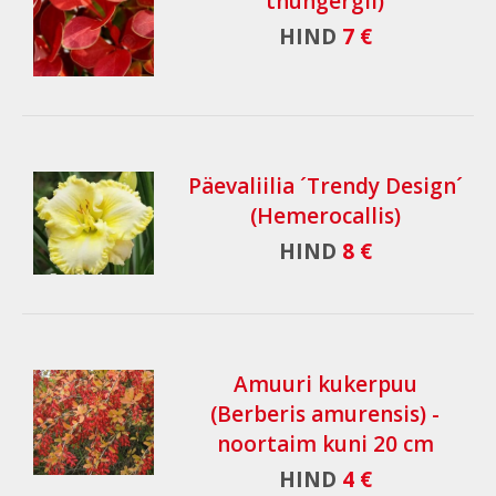
thungergii)
HIND
7 €
Päevaliilia ´Trendy Design´
(Hemerocallis)
HIND
8 €
Amuuri kukerpuu
(Berberis amurensis) -
noortaim kuni 20 cm
HIND
4 €