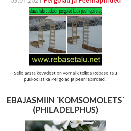
03.01.2021
Pergolad ja Peenrapiirded
Selle aasta kevadest on võimalik tellida Rebase talu
puukoolist ka Pergolad ja peenrapiirdeid...
EBAJASMIIN ´KOMSOMOLETS´
(PHILADELPHUS)