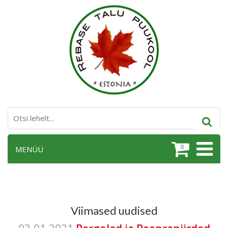
0
MENÜÜ
Viimased uudised