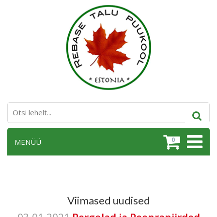
0
MENÜÜ
Viimased uudised