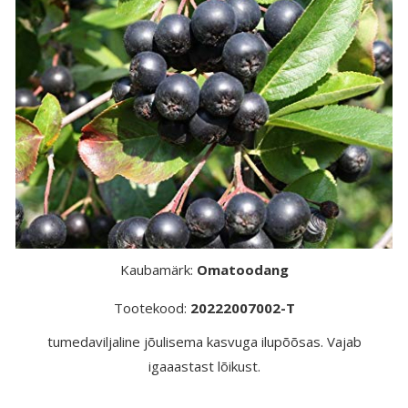
Kaubamärk:
Omatoodang
Tootekood:
20222007002-T
tumedaviljaline jõulisema kasvuga ilupõõsas. Vajab
igaaastast lõikust.