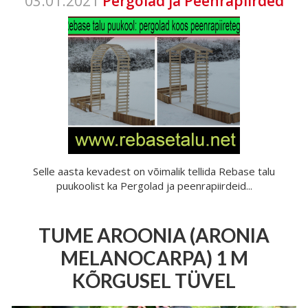
03.01.2021
Pergolad ja Peenrapiirded
Selle aasta kevadest on võimalik tellida Rebase talu
puukoolist ka Pergolad ja peenrapiirdeid...
TUME AROONIA (ARONIA
MELANOCARPA) 1 M
KÕRGUSEL TÜVEL