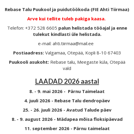
Rebase Talu Puukool ja puidutöökoda (FIE Ahti Tiirmaa)
Arve kui tellite tuleb pakiga kaasa.
Telefon: +372 528 6605
palun helistada tööajal ja enne
tulekut kindlasti üle helistada.
e-mail: ahti.tiirmaa@mail.ee
Postiaadress:
Valgamaa, Otepää, Kopli 8-10 67403
Puukooli asukoht:
Rebase talu, Meegaste küla, Otepää
vald
LAADAD 2026 aastal
8. - 9. mai 2026 - Pärnu Taimelaat
4. juuli 2026 - Rebase Talu dendropäev
25. - 26. juuli 2026 - Avatud Talude päev
8. - 9. august 2026 - Mädapea mõisa floksipäevad
11. september 2026 - Pärnu taimelaat