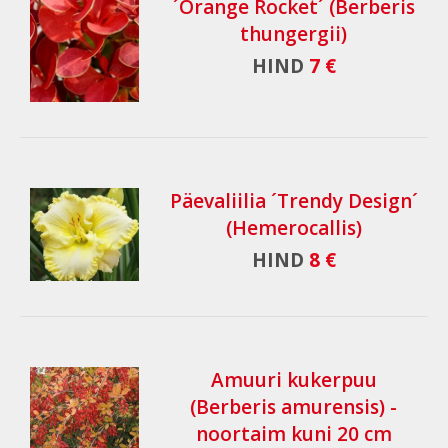
´Orange Rocket´ (Berberis
thungergii)
HIND
7 €
Päevaliilia ´Trendy Design´
(Hemerocallis)
HIND
8 €
Amuuri kukerpuu
(Berberis amurensis) -
noortaim kuni 20 cm