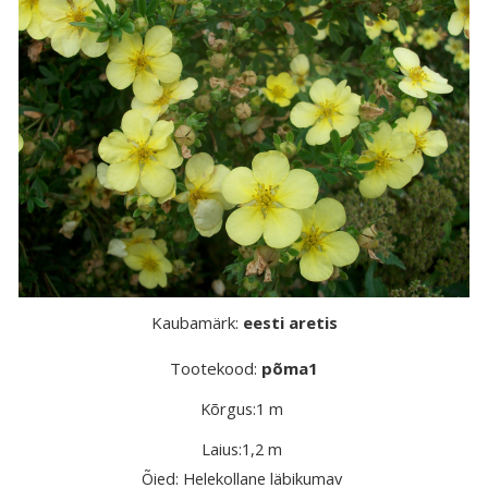
Kaubamärk:
eesti aretis
Tootekood:
põma1
Kõrgus:1 m
Laius:1,2 m
Õied: Helekollane läbikumav