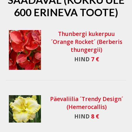
600 ERINEVA TOOTE)
Thunbergi kukerpuu
´Orange Rocket´ (Berberis
thungergii)
HIND
7 €
Päevaliilia ´Trendy Design´
(Hemerocallis)
HIND
8 €