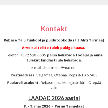
Kontakt
Rebase Talu Puukool ja puidutöökoda (FIE Ahti Tiirmaa)
Arve kui tellite tuleb pakiga kaasa.
Telefon: +372 528 6605
palun helistada tööajal ja enne
tulekut kindlasti üle helistada.
e-mail: ahti.tiirmaa@mail.ee
Postiaadress:
Valgamaa, Otepää, Kopli 8-10 67403
Puukooli asukoht:
Rebase talu, Meegaste küla, Otepää
vald
LAADAD 2026 aastal
8. - 9. mai 2026 - Pärnu Taimelaat