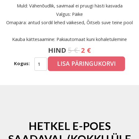
Muld: Vähenõudlik, savimaal ei pruugi hästi kasvada
Valgus: Päike
Omapära: antud sordil lehed väikesed, Õitseb suve teine pool
Kauba kättesaamine: Pakiautomaat kuni kohaletulemine
HIND
5 €
2 €
LISA PÄRINGUKORVI
Kogus:
HETKEL E-POES
SAADAVAL (KOKKU ÜLE