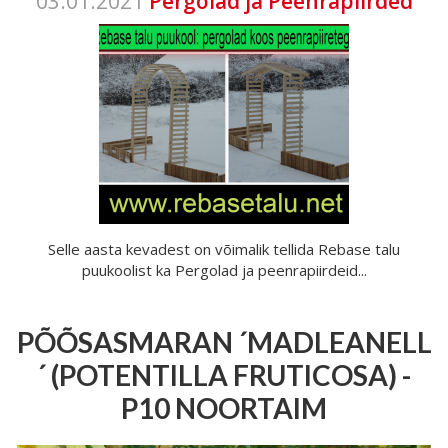
03.01.2021
Pergolad ja Peenrapiirded
Selle aasta kevadest on võimalik tellida Rebase talu
puukoolist ka Pergolad ja peenrapiirdeid...
PÕÕSASMARAN ´MADLEANELL
´ (POTENTILLA FRUTICOSA) -
P10 NOORTAIM