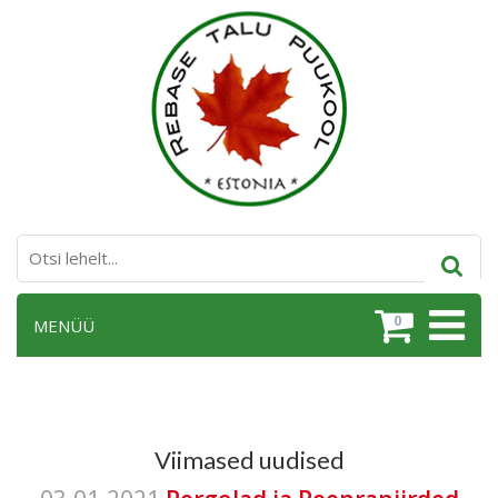
0
MENÜÜ
Viimased uudised