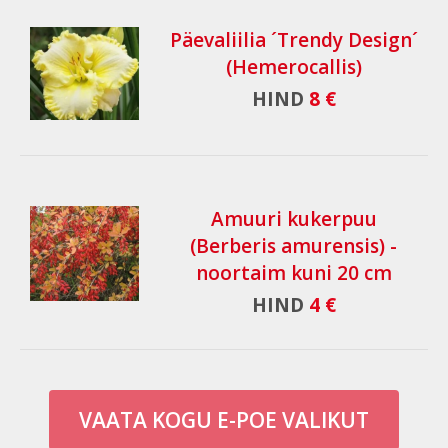
Päevaliilia ´Trendy Design´
(Hemerocallis)
HIND
8 €
Amuuri kukerpuu
(Berberis amurensis) -
noortaim kuni 20 cm
HIND
4 €
VAATA KOGU E-POE VALIKUT