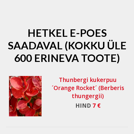
HETKEL E-POES
SAADAVAL (KOKKU ÜLE
600 ERINEVA TOOTE)
Thunbergi kukerpuu
´Orange Rocket´ (Berberis
thungergii)
HIND
7 €