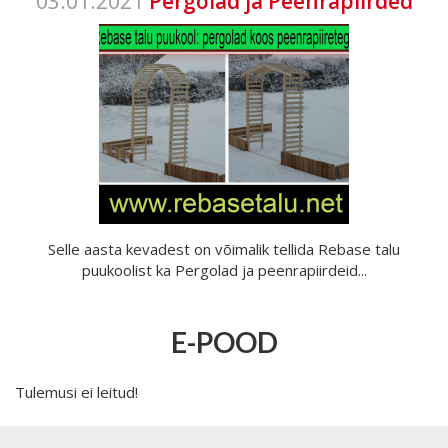
03.01.2021
Pergolad ja Peenrapiirded
Selle aasta kevadest on võimalik tellida Rebase talu
puukoolist ka Pergolad ja peenrapiirdeid...
E-POOD
Tulemusi ei leitud!