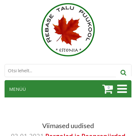
0
MENÜÜ
Viimased uudised