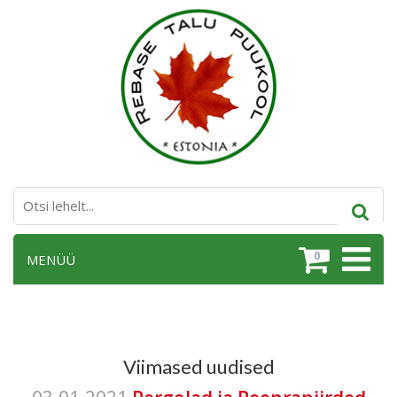
0
MENÜÜ
Viimased uudised