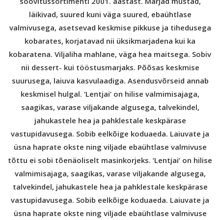
soovitussortimenti 2001. aastast.
Marjad mustad,
läikivad, suured kuni väga suured, ebaühtlase
valmivusega, asetsevad keskmise pikkuse ja tihedusega
kobarates, korjatavad nii üksikmarjadena kui ka
kobaratena. Viljaliha mahlane, väga hea maitsega. Sobiv
nii dessert- kui tööstusmarjaks.
Põõsas keskmise
suurusega, laiuva kasvulaadiga. Asendusvõrseid annab
keskmisel hulgal. ‘Lentjai’ on hilise valmimisajaga,
saagikas, varase viljakande algusega, talvekindel,
jahukastele hea ja pahklestale keskpärase
vastupidavusega. Sobib eelkõige koduaeda. Laiuvate ja
üsna haprate okste ning viljade ebaühtlase valmivuse
tõttu ei sobi tõenäoliselt masinkorjeks.
‘Lentjai’ on hilise
valmimisajaga, saagikas, varase viljakande algusega,
talvekindel, jahukastele hea ja pahklestale keskpärase
vastupidavusega. Sobib eelkõige koduaeda. Laiuvate ja
üsna haprate okste ning viljade ebaühtlase valmivuse