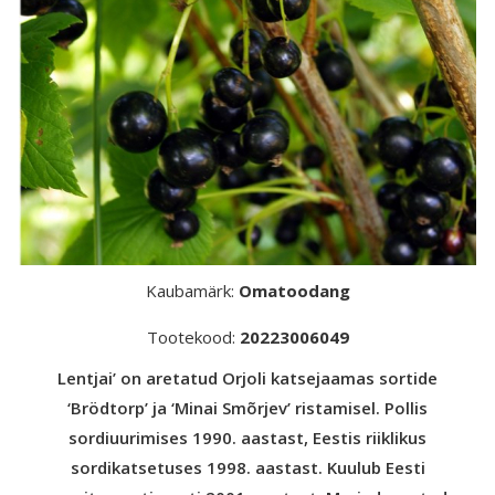
Kaubamärk:
Omatoodang
Tootekood:
20223006049
Lentjai’ on aretatud Orjoli katsejaamas sortide
‘Brödtorp’ ja ‘Minai Smõrjev’ ristamisel. Pollis
sordiuurimises 1990. aastast, Eestis riiklikus
sordikatsetuses 1998. aastast. Kuulub Eesti