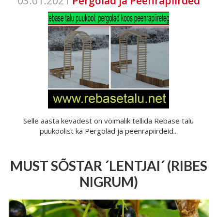
03.01.2021
Pergolad ja Peenrapiirded
Selle aasta kevadest on võimalik tellida Rebase talu
puukoolist ka Pergolad ja peenrapiirdeid...
MUST SÕSTAR ´LENTJAI´ (RIBES
NIGRUM)