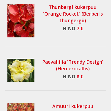
Thunbergi kukerpuu
´Orange Rocket´ (Berberis
thungergii)
HIND
7 €
Päevaliilia ´Trendy Design´
(Hemerocallis)
HIND
8 €
Amuuri kukerpuu