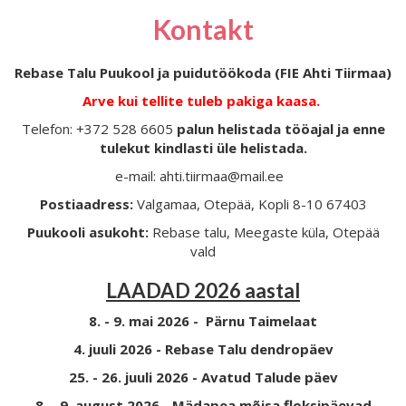
Kontakt
Rebase Talu Puukool ja puidutöökoda (FIE Ahti Tiirmaa)
Arve kui tellite tuleb pakiga kaasa.
Telefon: +372 528 6605
palun helistada tööajal ja enne
tulekut kindlasti üle helistada.
e-mail: ahti.tiirmaa@mail.ee
Postiaadress:
Valgamaa, Otepää, Kopli 8-10 67403
Puukooli asukoht:
Rebase talu, Meegaste küla, Otepää
vald
LAADAD 2026 aastal
8. - 9. mai 2026 - Pärnu Taimelaat
4. juuli 2026 - Rebase Talu dendropäev
25. - 26. juuli 2026 - Avatud Talude päev
8. - 9. august 2026 - Mädapea mõisa floksipäevad