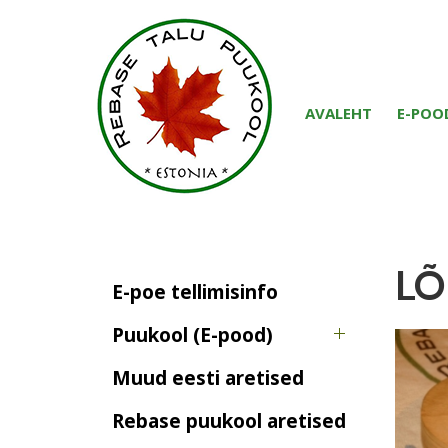
AVALEHT
E-POO
LÕ
E-poe tellimisinfo
Puukool (E-pood)
Muud eesti aretised
Rebase puukool aretised