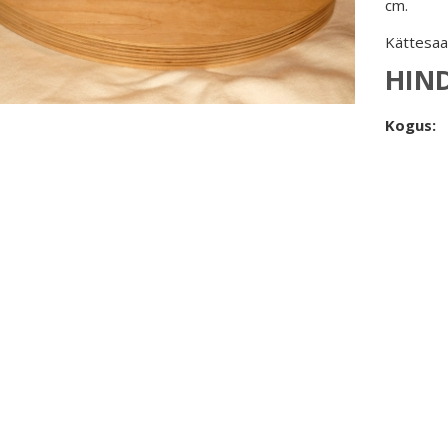
cm.
Kättesaa
HIN
Kogus: