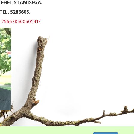
EHELISTAMISEGA.
EL. 5286605.
l-175667850050141/