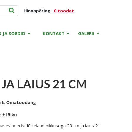
Hinnapäring:
0 toodet
D JA SORDID
KONTAKT
GALERII
JA LAIUS 21 CM
rk:
Omatoodang
od:
lõiku
asevineerist lõikelaud pikkusega 29 cm ja laius 21