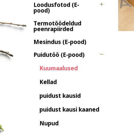
Loodusfotod (E-
pood)
Termotöödeldud
peenrapiirded
Mesindus (E-pood)
Puidutöö (E-pood)
Kuumaalused
Kellad
puidust kausid
puidust kausi kaaned
Nupud