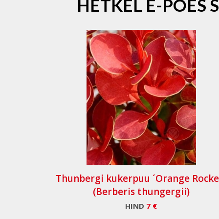
HETKEL E-POES 
Thunbergi kukerpuu ´Orange Rocke
(Berberis thungergii)
HIND
7 €