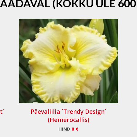
SAADAVAL (KOKKU ÜLE 600
t´
Päevaliilia ´Trendy Design´
(Hemerocallis)
HIND
8 €