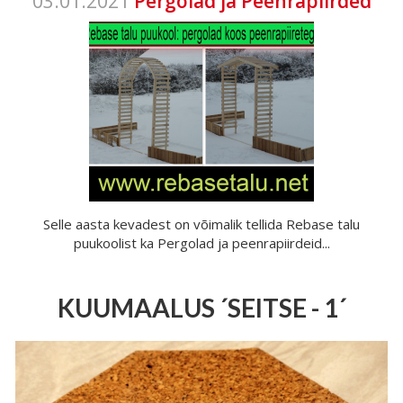
03.01.2021
Pergolad ja Peenrapiirded
Selle aasta kevadest on võimalik tellida Rebase talu
puukoolist ka Pergolad ja peenrapiirdeid...
KUUMAALUS ´SEITSE - 1´