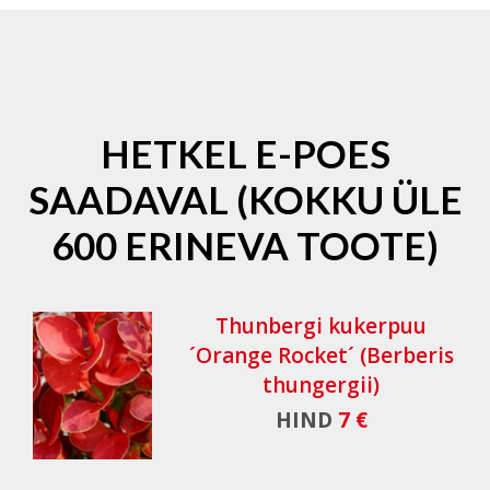
HETKEL E-POES
SAADAVAL (KOKKU ÜLE
600 ERINEVA TOOTE)
Thunbergi kukerpuu
´Orange Rocket´ (Berberis
thungergii)
HIND
7 €