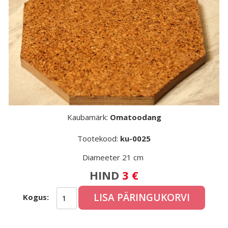
Kaubamärk:
Omatoodang
Tootekood:
ku-0025
Diameeter 21 cm
HIND
3 €
LISA PÄRINGUKORVI
Kogus: