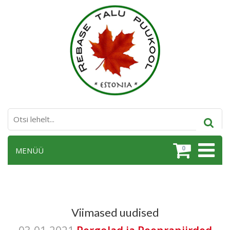
0
MENÜÜ
Viimased uudised