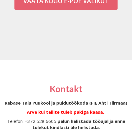
VAATA KOGU E-POE VALIKUT
Kontakt
Rebase Talu Puukool ja puidutöökoda (FIE Ahti Tiirmaa)
Arve kui tellite tuleb pakiga kaasa.
Telefon: +372 528 6605
palun helistada tööajal ja enne
tulekut kindlasti üle helistada.