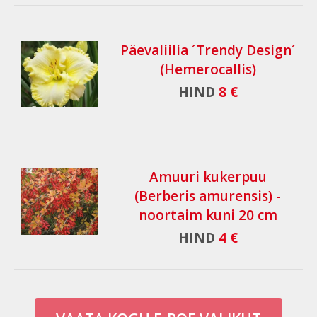
Päevaliilia ´Trendy Design´
(Hemerocallis)
HIND
8 €
Amuuri kukerpuu
(Berberis amurensis) -
noortaim kuni 20 cm
HIND
4 €