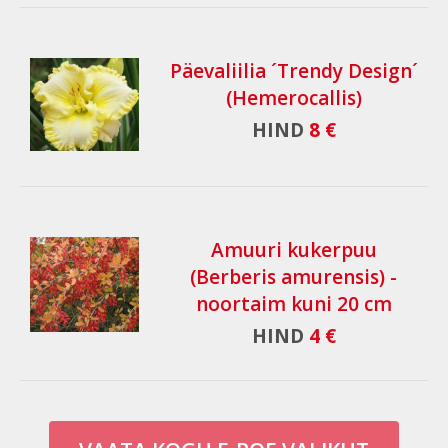
Päevaliilia ´Trendy Design´
(Hemerocallis)
HIND
8 €
Amuuri kukerpuu
(Berberis amurensis) -
noortaim kuni 20 cm
HIND
4 €