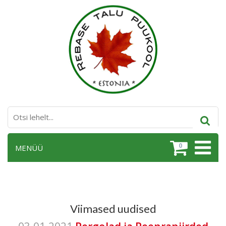
0
MENÜÜ
Viimased uudised