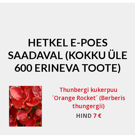
HETKEL E-POES
SAADAVAL (KOKKU ÜLE
600 ERINEVA TOOTE)
Thunbergi kukerpuu
´Orange Rocket´ (Berberis
thungergii)
HIND
7 €