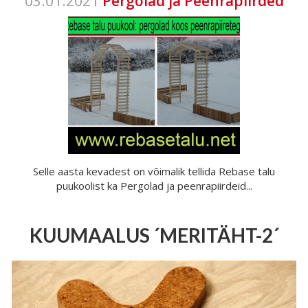
03.01.2021
Pergolad ja Peenrapiirded
Selle aasta kevadest on võimalik tellida Rebase talu
puukoolist ka Pergolad ja peenrapiirdeid...
KUUMAALUS ´MERITÄHT-2´