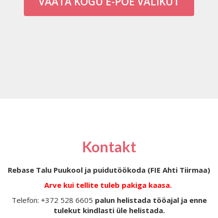
VAATA KOGU E-POE VALIKUT
Kontakt
Rebase Talu Puukool ja puidutöökoda (FIE Ahti Tiirmaa)
Arve kui tellite tuleb pakiga kaasa.
Telefon: +372 528 6605
palun helistada tööajal ja enne
tulekut kindlasti üle helistada.