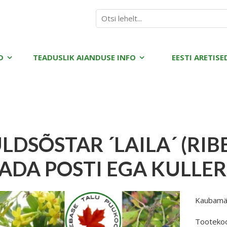
D
TEADUSLIK AIANDUSE INFO
EESTI ARETISE
LDSÕSTAR ´LAILA´ (RIBE
ADA POSTI EGA KULLE
Kaubamä
Tooteko