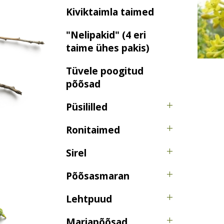
Kiviktaimla taimed
"Nelipakid" (4 eri
taime ühes pakis)
Tüvele poogitud
põõsad
Püsililled
Ronitaimed
Sirel
Põõsasmaran
Lehtpuud
Marjapõõsad