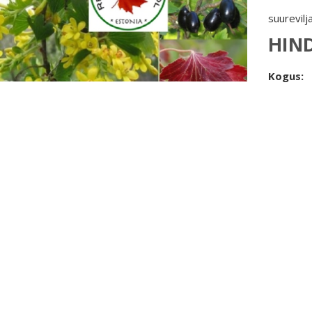
suurevilj
HIN
Kogus: