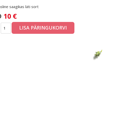
asline saagikas läti sort
D
10 €
LISA PÄRINGUKORVI