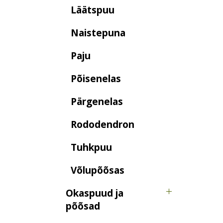
Läätspuu
Naistepuna
Paju
Põisenelas
Pärgenelas
Rododendron
Tuhkpuu
Võlupõõsas
Okaspuud ja
põõsad