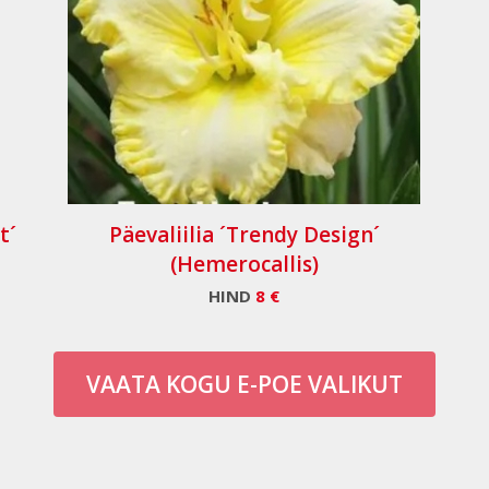
t´
Päevaliilia ´Trendy Design´
(Hemerocallis)
HIND
8 €
VAATA KOGU E-POE VALIKUT