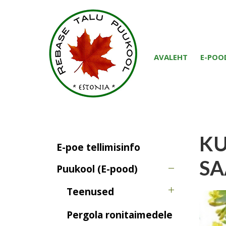
AVALEHT
E-POO
KU
E-poe tellimisinfo
SA
Puukool (E-pood)
Teenused
Pergola ronitaimedele