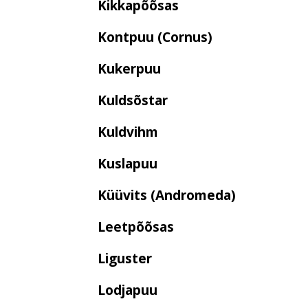
Kikkapõõsas
Kontpuu (Cornus)
Kukerpuu
Kuldsõstar
Kuldvihm
Kuslapuu
Küüvits (Andromeda)
Leetpõõsas
Liguster
Lodjapuu