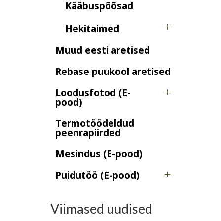
Kääbuspõõsad
Hekitaimed
Muud eesti aretised
Rebase puukool aretised
Loodusfotod (E-
pood)
Termotöödeldud
peenrapiirded
Mesindus (E-pood)
Puidutöö (E-pood)
Viimased uudised