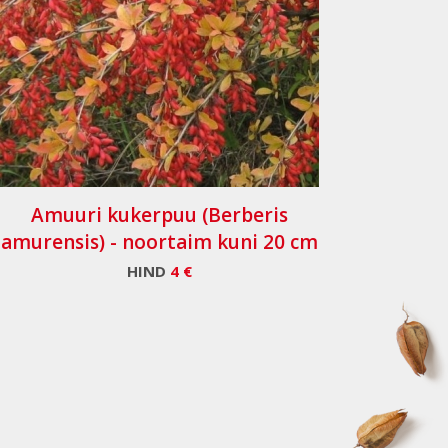
Amuuri kukerpuu (Berberis
amurensis) - noortaim kuni 20 cm
HIND
4 €