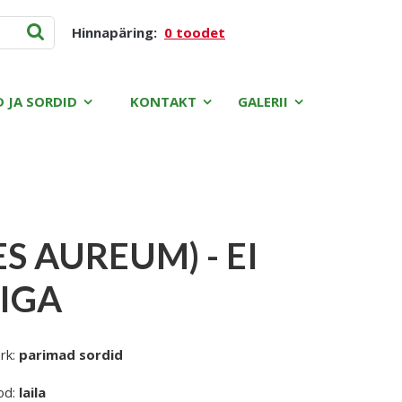
Hinnapäring:
0 toodet
D JA SORDID
KONTAKT
GALERII
S AUREUM) - EI
RIGA
rk:
parimad sordid
od:
laila