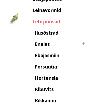
Leinavormid
Lehtpõõsad
Ilusõstrad
Enelas
Ebajasmiin
Forsüütia
Hortensia
Kibuvits
Kikkapuu