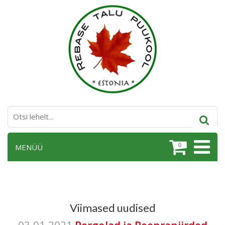
0
MENÜÜ
Viimased uudised