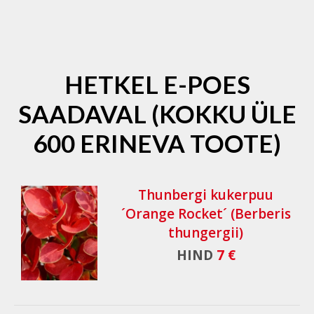
HETKEL E-POES
SAADAVAL (KOKKU ÜLE
600 ERINEVA TOOTE)
Thunbergi kukerpuu
´Orange Rocket´ (Berberis
thungergii)
HIND
7 €