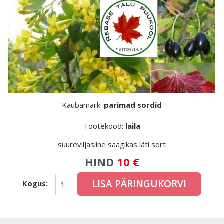
Kaubamärk:
parimad sordid
Tootekood:
laila
suureviljasline saagikas läti sort
HIND
10 €
LISA PÄRINGUKORVI
Kogus: