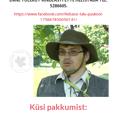
ENNE TULEKUT KINDLASTI ETTE HELISTADA TEL.
5286605.
https://www.facebook.com/Rebase-talu-puukool-
175667850050141/
Küsi pakkumist: