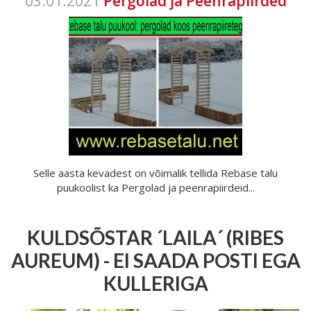
03.01.2021
Pergolad ja Peenrapiirded
Selle aasta kevadest on võimalik tellida Rebase talu
puukoolist ka Pergolad ja peenrapiirdeid...
KULDSÕSTAR ´LAILA´ (RIBES
AUREUM) - EI SAADA POSTI EGA
KULLERIGA