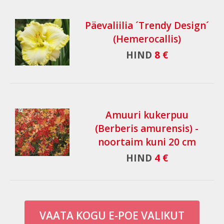
Päevaliilia ´Trendy Design´
(Hemerocallis)
HIND
8 €
Amuuri kukerpuu
(Berberis amurensis) -
noortaim kuni 20 cm
HIND
4 €
VAATA KOGU E-POE VALIKUT