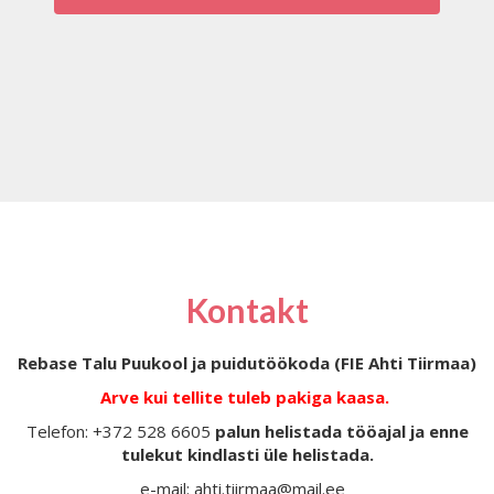
Kontakt
Rebase Talu Puukool ja puidutöökoda (FIE Ahti Tiirmaa)
Arve kui tellite tuleb pakiga kaasa.
Telefon: +372 528 6605
palun helistada tööajal ja enne
tulekut kindlasti üle helistada.
e-mail: ahti.tiirmaa@mail.ee