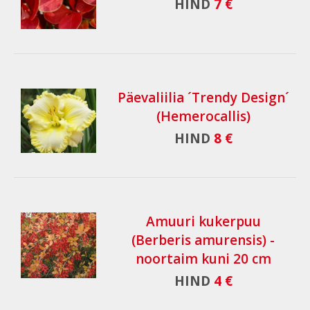
HIND
7 €
Päevaliilia ´Trendy Design´
(Hemerocallis)
HIND
8 €
Amuuri kukerpuu
(Berberis amurensis) -
noortaim kuni 20 cm
HIND
4 €