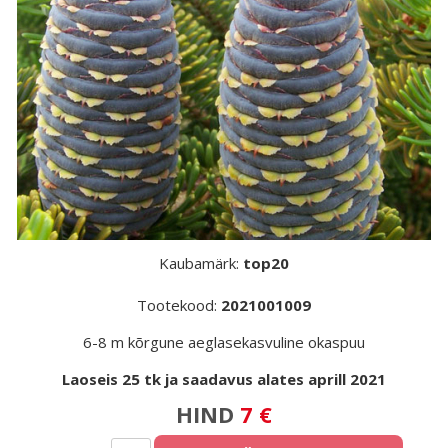
Kaubamärk:
top20
Tootekood:
2021001009
6-8 m kõrgune aeglasekasvuline okaspuu
Laoseis 25 tk ja saadavus alates aprill 2021
HIND
7 €