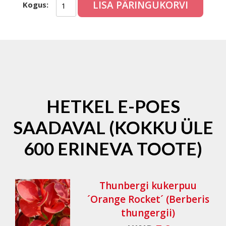
LISA PÄRINGUKORVI
Kogus:
HETKEL E-POES
SAADAVAL (KOKKU ÜLE
600 ERINEVA TOOTE)
Thunbergi kukerpuu
´Orange Rocket´ (Berberis
thungergii)