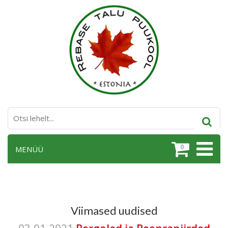
0
MENÜÜ
Viimased uudised