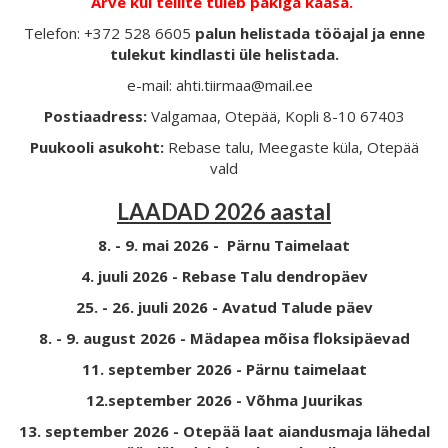
Arve kui tellite tuleb pakiga kaasa.
Telefon: +372 528 6605
palun helistada tööajal ja enne
tulekut kindlasti üle helistada.
e-mail: ahti.tiirmaa@mail.ee
Postiaadress:
Valgamaa, Otepää, Kopli 8-10 67403
Puukooli asukoht:
Rebase talu, Meegaste küla, Otepää
vald
LAADAD 2026 aastal
8. - 9. mai 2026 - Pärnu Taimelaat
4. juuli 2026 - Rebase Talu dendropäev
25. - 26. juuli 2026 - Avatud Talude päev
8. - 9. august 2026 - Mädapea mõisa floksipäevad
11. september 2026 - Pärnu taimelaat
12.september 2026 - Võhma Juurikas
13. september 2026 - Otepää laat aiandusmaja lähedal