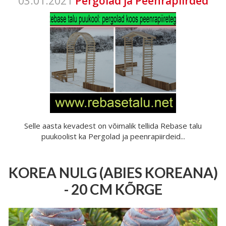
03.01.2021
Pergolad ja Peenrapiirded
Selle aasta kevadest on võimalik tellida Rebase talu
puukoolist ka Pergolad ja peenrapiirdeid...
KOREA NULG (ABIES KOREANA)
- 20 CM KÕRGE