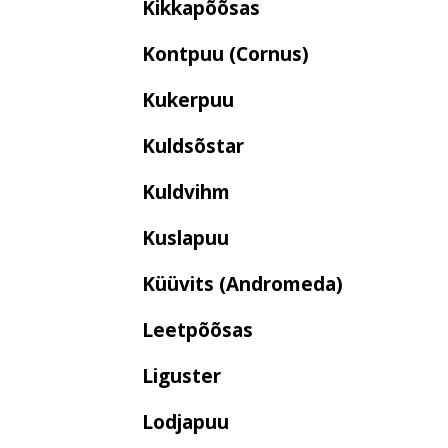
Kikkapõõsas
Kontpuu (Cornus)
Kukerpuu
Kuldsõstar
Kuldvihm
Kuslapuu
Küüvits (Andromeda)
Leetpõõsas
Liguster
Lodjapuu