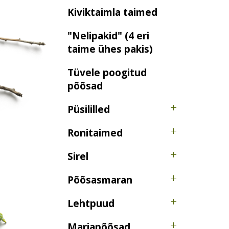
Kiviktaimla taimed
"Nelipakid" (4 eri
taime ühes pakis)
Tüvele poogitud
põõsad
Püsililled
Ronitaimed
Sirel
Põõsasmaran
Lehtpuud
Marjapõõsad