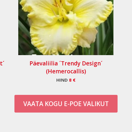
t´
Päevaliilia ´Trendy Design´
(Hemerocallis)
HIND
8 €
VAATA KOGU E-POE VALIKUT