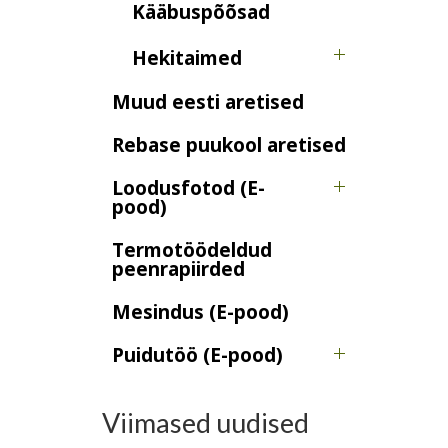
Kääbuspõõsad
Hekitaimed
Muud eesti aretised
Rebase puukool aretised
Loodusfotod (E-
pood)
Termotöödeldud
peenrapiirded
Mesindus (E-pood)
Puidutöö (E-pood)
Viimased uudised