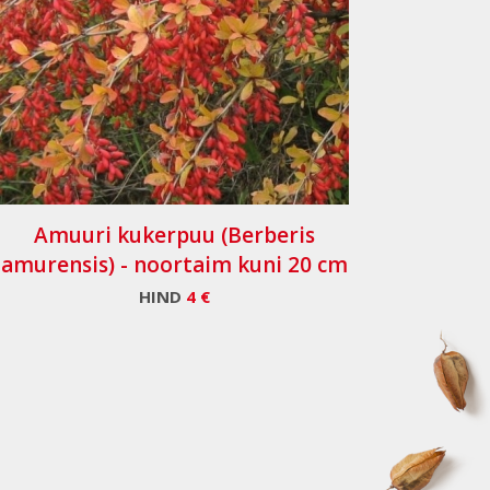
Amuuri kukerpuu (Berberis
amurensis) - noortaim kuni 20 cm
HIND
4 €