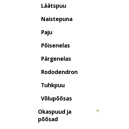
Läätspuu
Naistepuna
Paju
Põisenelas
Pärgenelas
Rododendron
Tuhkpuu
Võlupõõsas
Okaspuud ja
põõsad