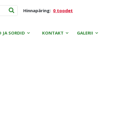
Hinnapäring:
0 toodet
D JA SORDID
KONTAKT
GALERII