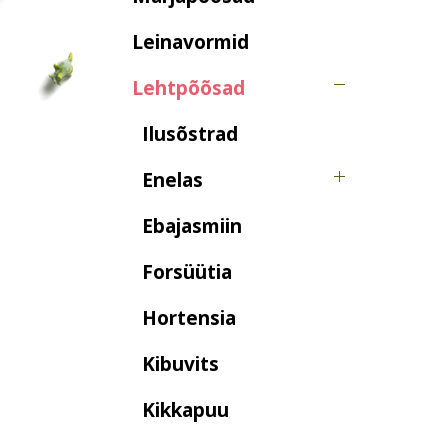
Leinavormid
Lehtpõõsad
Ilusõstrad
Enelas
Ebajasmiin
Forsüütia
Hortensia
Kibuvits
Kikkapuu