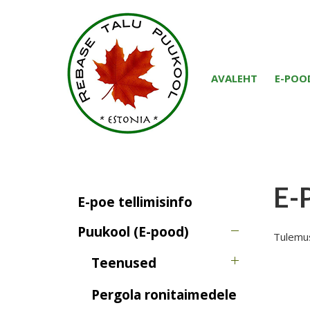
AVALEHT
E-POO
E-
E-poe tellimisinfo
Puukool (E-pood)
Tulemusi
Teenused
Pergola ronitaimedele