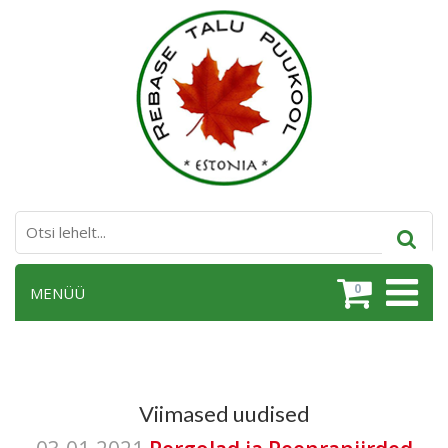
0
MENÜÜ
Viimased uudised