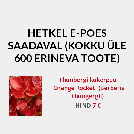
HETKEL E-POES
SAADAVAL (KOKKU ÜLE
600 ERINEVA TOOTE)
Thunbergi kukerpuu
´Orange Rocket´ (Berberis
thungergii)
HIND
7 €