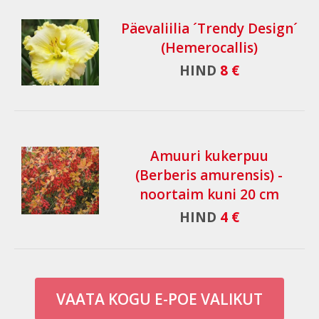
Päevaliilia ´Trendy Design´
(Hemerocallis)
HIND
8 €
Amuuri kukerpuu
(Berberis amurensis) -
noortaim kuni 20 cm
HIND
4 €
VAATA KOGU E-POE VALIKUT