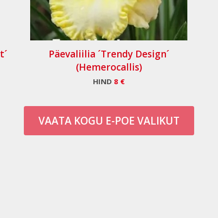
t´
Päevaliilia ´Trendy Design´
(Hemerocallis)
HIND
8 €
VAATA KOGU E-POE VALIKUT