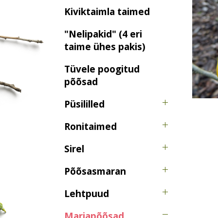
Kiviktaimla taimed
"Nelipakid" (4 eri
taime ühes pakis)
Tüvele poogitud
põõsad
Püsililled
Ronitaimed
Sirel
Põõsasmaran
Lehtpuud
Marjapõõsad