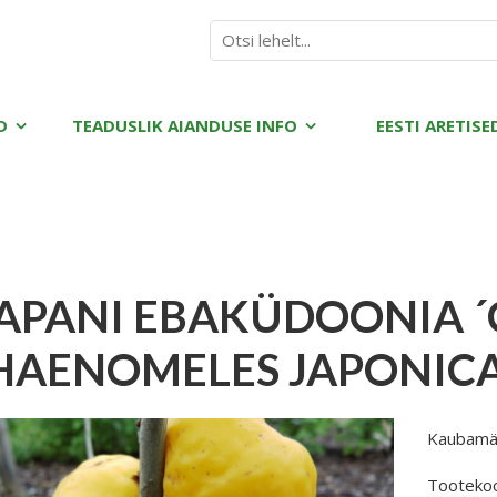
D
TEADUSLIK AIANDUSE INFO
EESTI ARETISE
APANI EBAKÜDOONIA ´
HAENOMELES JAPONICA
Kaubamä
Tooteko