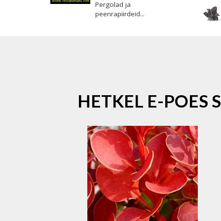
Pergolad ja
peenrapiirdeid...
HETKEL E-POES 