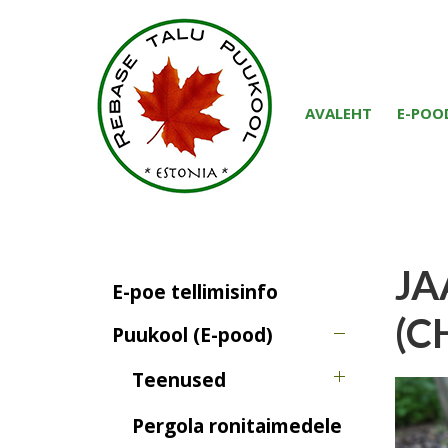
AVALEHT
E-POO
JA
E-poe tellimisinfo
(C
Puukool (E-pood)
Teenused
Pergola ronitaimedele