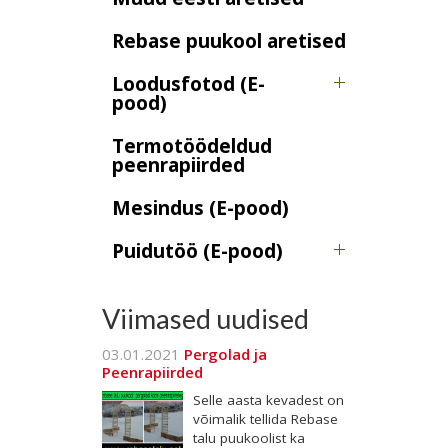
Rebase puukool aretised
Loodusfotod (E-
pood)
Termotöödeldud
peenrapiirded
Mesindus (E-pood)
Puidutöö (E-pood)
Viimased uudised
03.01.2021
Pergolad ja
Peenrapiirded
Selle aasta kevadest on
võimalik tellida Rebase
talu puukoolist ka