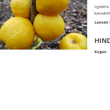
ogadeta s
kasvukoh
Laoseis 
HIN
Kogus: