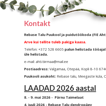
Kontakt
Rebase Talu Puukool ja puidutöökoda (FIE Aht
Arve kui tellite tuleb pakiga kaasa.
Telefon: +372 528 6605
palun helistada tööajal 
üle helistada.
e-mail: ahti.tiirmaa@mail.ee
Postiaadress:
Valgamaa, Otepää, Kopli 8-10 67
Puukooli asukoht:
Rebase talu, Meegaste küla, 
LAADAD 2026 aastal
8. - 9. mai 2026 - Pärnu Taimelaat
4. juuli 2026 - Rebase Talu dendropäev