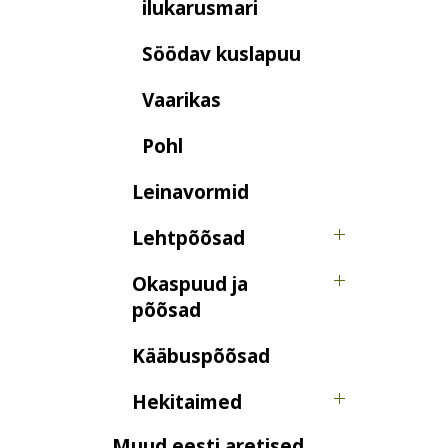
ilukarusmari
Söödav kuslapuu
Vaarikas
Pohl
Leinavormid
Lehtpõõsad
Okaspuud ja
põõsad
Kääbuspõõsad
Hekitaimed
Muud eesti aretised