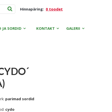
Hinnapäring:
0 toodet
D JA SORDID
KONTAKT
GALERII
CYDO´
)
rk:
parimad sordid
od:
cydo