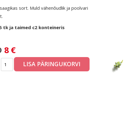
aagikas sort. Muld vähenõudlik ja poolvari
t.
5 tk ja taimed c2 konteineris
D
8 €
LISA PÄRINGUKORVI