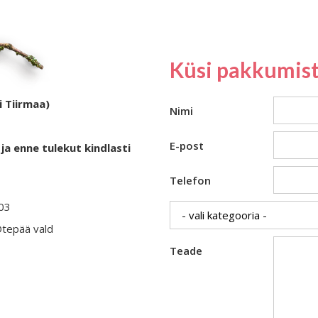
Küsi pakkumist
i Tiirmaa)
Nimi
E-post
ja enne tulekut kindlasti
Telefon
403
Otepää vald
Teade