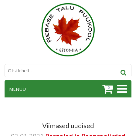
0
MENÜÜ
Viimased uudised