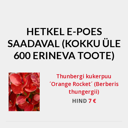
HETKEL E-POES
SAADAVAL (KOKKU ÜLE
600 ERINEVA TOOTE)
Thunbergi kukerpuu
´Orange Rocket´ (Berberis
thungergii)
HIND
7 €