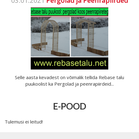
03.01.2021
Pergolad ja Peenrapiirded
Selle aasta kevadest on võimalik tellida Rebase talu
puukoolist ka Pergolad ja peenrapiirdeid...
E-POOD
Tulemusi ei leitud!