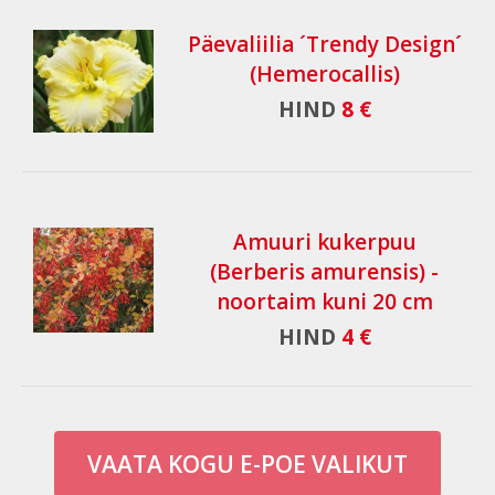
Päevaliilia ´Trendy Design´
(Hemerocallis)
HIND
8 €
Amuuri kukerpuu
(Berberis amurensis) -
noortaim kuni 20 cm
HIND
4 €
VAATA KOGU E-POE VALIKUT