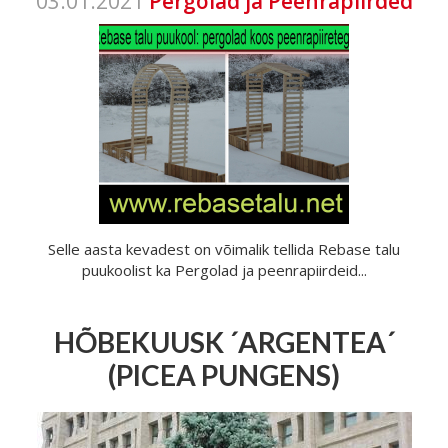
03.01.2021
Pergolad ja Peenrapiirded
Selle aasta kevadest on võimalik tellida Rebase talu
puukoolist ka Pergolad ja peenrapiirdeid...
HÕBEKUUSK ´ARGENTEA´
(PICEA PUNGENS)