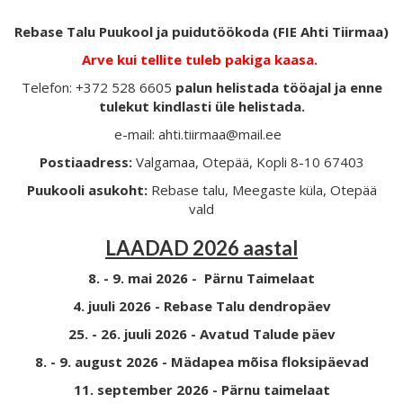
Rebase Talu Puukool ja puidutöökoda (FIE Ahti Tiirmaa)
Arve kui tellite tuleb pakiga kaasa.
Telefon: +372 528 6605
palun helistada tööajal ja enne
tulekut kindlasti üle helistada.
e-mail: ahti.tiirmaa@mail.ee
Postiaadress:
Valgamaa, Otepää, Kopli 8-10 67403
Puukooli asukoht:
Rebase talu, Meegaste küla, Otepää
vald
LAADAD 2026 aastal
8. - 9. mai 2026 - Pärnu Taimelaat
4. juuli 2026 - Rebase Talu dendropäev
25. - 26. juuli 2026 - Avatud Talude päev
8. - 9. august 2026 - Mädapea mõisa floksipäevad
11. september 2026 - Pärnu taimelaat