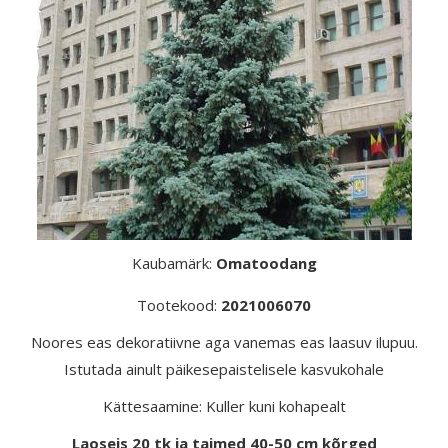
Kaubamärk:
Omatoodang
Tootekood:
2021006070
Noores eas dekoratiivne aga vanemas eas laasuv ilupuu.
Istutada ainult päikesepaistelisele kasvukohale
Kättesaamine: Kuller kuni kohapealt
Laoseis 20 tk ja taimed 40-50 cm kõrged