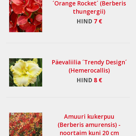
´Orange Rocket´ (Berberis
thungergii)
HIND
7 €
Päevaliilia ´Trendy Design´
(Hemerocallis)
HIND
8 €
Amuuri kukerpuu
(Berberis amurensis) -
noortaim kuni 20 cm