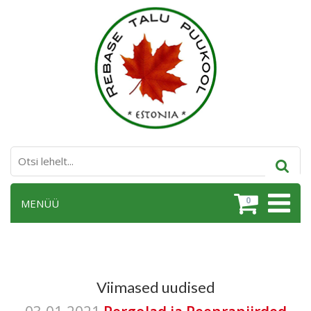
0
MENÜÜ
Viimased uudised