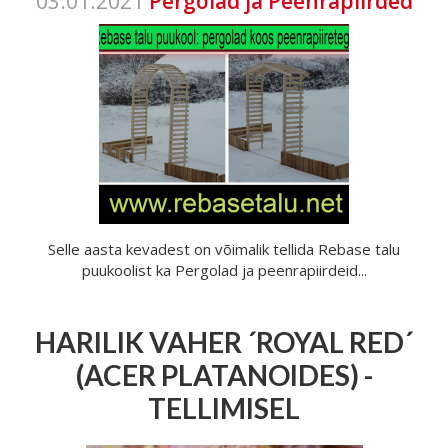
03.01.2021
Pergolad ja Peenrapiirded
Selle aasta kevadest on võimalik tellida Rebase talu
puukoolist ka Pergolad ja peenrapiirdeid...
HARILIK VAHER ´ROYAL RED´
(ACER PLATANOIDES) -
TELLIMISEL