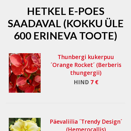
HETKEL E-POES
SAADAVAL (KOKKU ÜLE
600 ERINEVA TOOTE)
Thunbergi kukerpuu
´Orange Rocket´ (Berberis
thungergii)
HIND
7 €
Päevaliilia ´Trendy Design´
(Hemerocallis)