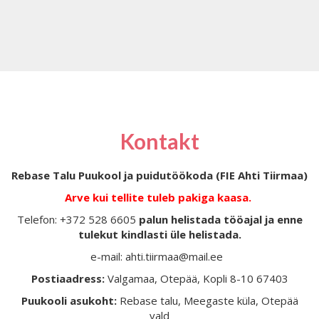
Kontakt
Rebase Talu Puukool ja puidutöökoda (FIE Ahti Tiirmaa)
Arve kui tellite tuleb pakiga kaasa.
Telefon: +372 528 6605
palun helistada tööajal ja enne
tulekut kindlasti üle helistada.
e-mail: ahti.tiirmaa@mail.ee
Postiaadress:
Valgamaa, Otepää, Kopli 8-10 67403
Puukooli asukoht:
Rebase talu, Meegaste küla, Otepää
vald