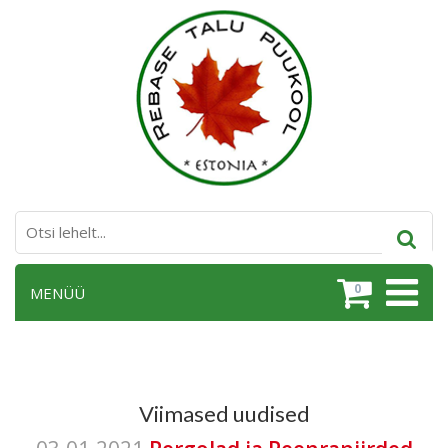
0
MENÜÜ
Viimased uudised