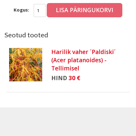
LISA PÄRINGUKORVI
Kogus:
Seotud tooted
Harilik vaher ´Paldiski´
(Acer platanoides) -
Tellimisel
HIND
30 €